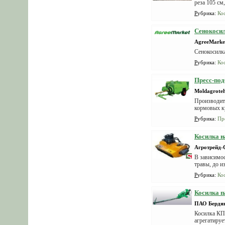
реза 105 см,
Рубрика
:
Ко
Сенокосил
AgreeMarke
Сенокосилк
Рубрика
:
Ко
Пресс-по
Moldagrote
Производитс
кормовых ку
Рубрика
:
Пр
Косилка н
Агротрейд
В зависимо
травы, до и
Рубрика
:
Ко
Косилка п
ПАО Бердя
Косилка КПО
агрегатируе