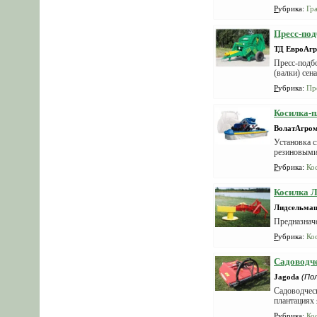
Рубрика
:
Гр
Пресс-по
ТД ЕвроАгр
Пресс-подбо
(валки) сен
Рубрика
:
Пр
Косилка-п
ВолатАгро
Установка 
резиновыми 
Рубрика
:
Ко
Косилка Л
Лидсельма
Предназначе
Рубрика
:
Ко
Садоводче
Jagoda
(По
Садоводческ
плантациях 
Рубрика
:
Ко