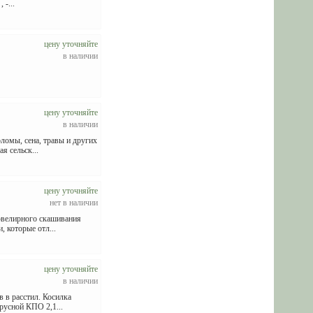
 -...
цену уточняйте
в наличии
цену уточняйте
в наличии
ломы, сена, травы и других
я сельск...
цену уточняйте
нет в наличии
ювелирного скашивания
 которые отл...
цену уточняйте
в наличии
 в расстил. Косилка
русной КПО 2,1...