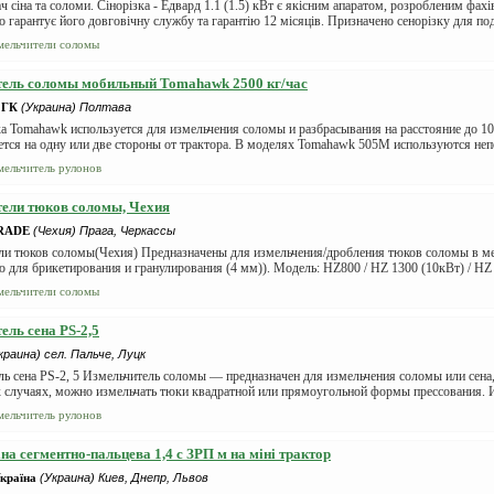
 сіна та соломи. Сінорізка - Едвард 1.1 (1.5) кВт є якісним апаратом, розробленим фах
гарантує його довговічну службу та гарантію 12 місяців. Призначено сенорізку для под
мельчители соломы
тель соломы мобильный Tomahawk 2500 кг/час
 ГК
(Украина) Полтава
 Tomahawk используется для измельчения соломы и разбрасывания на расстояние до 10
ется на одну или две стороны от трактора. В моделях Tomahawk 505М используются не
мельчитель рулонов
ели тюков соломы, Чехия
RADE
(Чехия) Прага, Черкассы
ли тюков соломы(Чехия) Предназначены для измельчения/дробления тюков соломы в м
для брикетирования и гранулирования (4 мм)). Модель: HZ800 / HZ 1300 (10кВт) / HZ 1
мельчители соломы
ель сена PS-2,5
краина) сел. Пальче, Луцк
ь сена PS-2, 5 Измельчитель соломы — предназначен для измельчения соломы или сена,
 случаях, можно измельчать тюки квадратной или прямоугольной формы прессования. И
мельчитель рулонов
іна сегментно-пальцева 1,4 с ЗРП м на міні трактор
країна
(Украина) Киев, Днепр, Львов