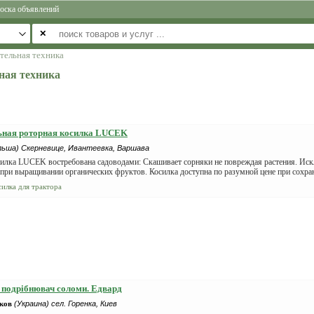
оска объявлений
✕
тельная техника
ная техника
ьная роторная косилка LUCEK
льша) Скерневице, Ивантеевка, Варшава
силка LUCEK востребована садоводами: Скашивает сорняки не повреждая растения. Ис
при выращивании органических фруктов. Косилка доступна по разумной цене при сохран
силка для трактора
, подрібнювач соломи. Едвард
ков
(Украина) сел. Горенка, Киев