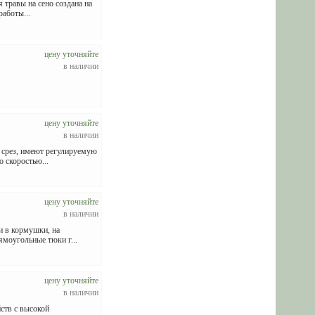
травы на сено создана на
работы...
цену уточняйте
в наличии
цену уточняйте
в наличии
 срез, имеют регулируемую
 скоростью...
цену уточняйте
в наличии
и в кормушки, на
ямоугольные тюки г...
цену уточняйте
в наличии
ств с высокой