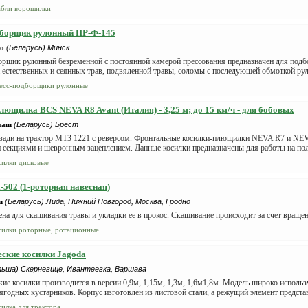
абли ворошилки
дборщик рулонный ПР-Ф-145
о
(Беларусь) Минск
рщик рулонный безременной с постоянной камерой прессования предназначен для подбо
а естественных и сеянных трав, подвяленной травы, соломы с последующей обмоткой рул
есс-подборщики рулонные
лющилка BCS NEVA R8 Avant (Италия) - 3,25 м; до 15 км/ч - для бобовых
маш
(Беларусь) Брест
сзади на трактор МТЗ 1221 с реверсом. Фронтальные косилки-плющилки NEVA R7 и NEVA
секциями и шевронным зацеплением. Данные косилки предназначены для работы на поля
силки дисковые
-502 (1-роторная навесная)
ш
(Беларусь) Лида, Нижний Новгород, Москва, Гродно
на для скашивания травы и укладки ее в прокос. Скашивание происходит за счет враще
силки роторные, ротационные
ские косилки Jagoda
льша) Скерневице, Ивантеевка, Варшава
ие косилки производится в версии 0,9м, 1,15м, 1,3м, 1,6м1,8м. Модель широко используе
ягодных кустарников. Корпус изготовлен из листовой стали, а режущий элемент представ
силка для трактора