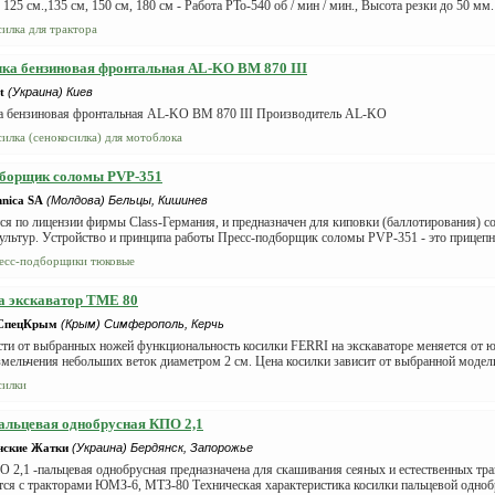
 125 см.,135 см, 150 см, 180 см - Работа PTo-540 об / мин / мин., Высота резки до 50 мм. ,
силка для трактора
ка бензиновая фронтальная AL-KO BM 870 III
t
(Украина) Киев
а бензиновая фронтальная AL-KO BM 870 III Производитель AL-KO
силка (сенокосилка) для мотоблока
дборщик соломы PVP-351
hnica SA
(Молдова) Бельцы, Кишинев
я по лицензии фирмы Class-Германия, и предназначен для киповки (баллотирования) со
льтур. Устройство и принципа работы Пресс-подборщик соломы PVP-351 - это прицепна
есс-подборщики тюковые
а экскаватор TME 80
-СпецКрым
(Крым) Симферополь, Керчь
сти от выбранных ножей функциональность косилки FERRI на экскаваторе меняется от 
змельчения небольших веток диаметром 2 см. Цена косилки зависит от выбранной модели,
силки
альцевая однобрусная КПО 2,1
нские Жатки
(Украина) Бердянск, Запорожье
 2,1 -пальцевая однобрусная предназначена для скашивания сеяных и естественных трав
тся с тракторами ЮМЗ-6, МТЗ-80 Техническая характеристика косилки пальцевой одноб