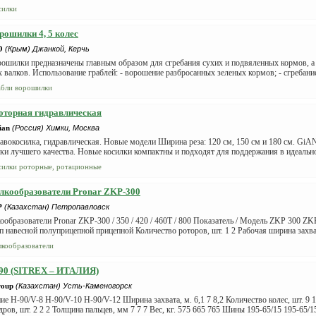
силки
рошилки 4, 5 колес
O
(Крым) Джанкой, Керчь
рошилки предназначены главным образом для сгребания сухих и подвяленных кормов, а
 валков. Использование граблей: - ворошение разбросанных зеленых кормов; - сгребание 
абли ворошилки
оторная гидравлическая
ian
(Россия) Химки, Москва
авокосилка, гидравлическая. Новые модели Ширина реза: 120 см, 150 см и 180 см. GiA
ки лучшего качества. Новые косилки компактны и подходят для поддержания в идеально
силки роторные, ротационные
лкообразователи Pronar ZKP-300
P
(Казахстан) Петропавловск
ообразователи Pronar ZKP-300 / 350 / 420 / 460T / 800 Показатель / Модель ZKP 300 
 навесной полуприцепной прицепной Количество роторов, шт. 1 2 Рабочая ширина захвата
лкообразователи
-90 (SITREX – ИТАЛИЯ)
roup
(Казахстан) Усть-Каменогорск
е Н-90/V-8 Н-90/V-10 Н-90/V-12 Ширина захвата, м. 6,1 7 8,2 Количество колес, шт. 9 
ров, шт. 2 2 2 Толщина пальцев, мм 7 7 7 Вес, кг. 575 665 765 Шины 195-65/15 195-65/1