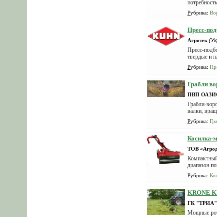
потребность
Рубрика
:
Во
Пресс-по
Агротек
(Ук
Пресс-подб
твердые и п
Рубрика
:
Пр
Грабли в
ПВП ОАЗИ
Грабли-вор
валки, вращ
Рубрика
:
Гр
Косилка-м
ТОВ «Агро
Компактный
диапазон по
Рубрика
:
Ко
KRONE KW
ГК "ТРИА"
Мощные рот