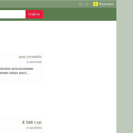
0
Корзина
цену уточняйте
в наличии
ключите использование
ении самых высо...
8 500
UAH
в наличии