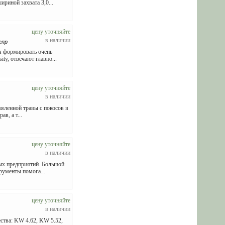
риной захвата 3,0...
цену уточняйте
в наличии
епр
я формировать очень
y, отвечают главно...
цену уточняйте
в наличии
яленной травы с покосов в
в, а т...
цену уточняйте
в наличии
ых предприятий. Большой
рументы помога...
цену уточняйте
в наличии
тва: KW 4.62, KW 5.52,