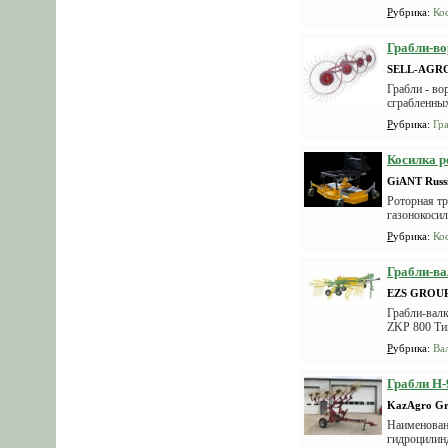
Рубрика
:
Ко
Грабли-во
SELL-AGR
Грабли - во
сграбленных
Рубрика
:
Гр
Косилка р
GiANT Russ
Роторная тр
газонокосил
Рубрика
:
Ко
Грабли-ва
EZS GROU
Грабли-валк
ZKP 800 Тип
Рубрика
:
Ва
Грабли H
KazAgro G
Наименовани
гидроцилинд