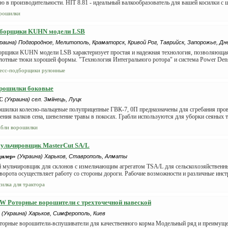
ю в производительности. HIT 8.81 - идеальный валкообразователь для вашей косилки с ши
рошилки
дборщики KUHN модели LSB
раина) Подгородное, Мелитополь, Краматорск, Кривой Рог, Таврийск, Запорожье, Дн
орщики KUHN модели LSB характеризует простая и надежная технология, позволяюща
лотные тюки хорошей формы. "Технология Интегрального ротора" и система Power Densit
есс-подборщики рулонные
орошилки боковые
С
(Украина) сел. Зміїнець, Луцк
ошилки колесно-пальцевые полуприцепные ГВК-7, 0П предназначены для сгребания пров
ения валков сена, шевеление травы в покосах. Грабли используются для уборки сеяных тра
абли ворошилки
ульчировщик MasterCut SA/L
дилер»
(Украина) Харьков, Ставрополь, Алматы
 мульчировщик для склонов с измельчающим агрегатом TSA/L для сельскохозяйственн
ворота осуществляет работу со стороны дороги. Рабочие возможности и различные инст
силка для трактора
 Роторные ворошители с трехточечной навеской
(Украина) Харьков, Симферополь, Киев
орные ворошители-вспушиватели для качественного корма Модельный ряд и преимущес