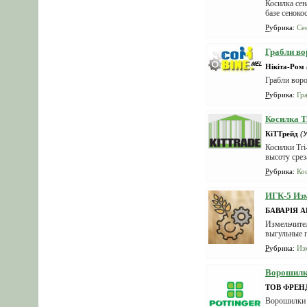
Косилка сен
базе сеноко
Рубрика
:
Се
Грабли во
Нікіта-Ром
Грабли воро
Рубрика
:
Гр
Косилка T
КіТТрейд
(
Косилки Tr
высоту срез
Рубрика
:
Ко
ИГК-5 Изм
БАВАРІЯ 
Измельчител
выгульные п
Рубрика
:
Из
Ворошилк
ТОВ ФРЕН
Ворошилки P