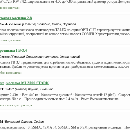
 6.72 и KW 7.82: ширина захвата от 4,60 до 7,80 м, различный диаметр ротора Централь
новорошители
сковая косилка 2.8
rek Zabielski
(Польша) Эдвабне, Минск, Варшава
овая косилка польского производства TALEX из серии OPTI CUT характеризуется компа
той конструкцией, построенной на основе легкой полосы COMER Характеристики дисково
силки дисковые
рошилка ГВ-3,4
Сервис
(Украина) Староконстантинов, Хмельницкий
шилка ГВ-3,4 предназначены для сгребания низкостебельных, сухих и подвяленых кор
валков. Грабли не рекомендуется применять для разбрасывания свежескошеных покосов и
абли ворошилки
лка, косилка ML2500 STARK
OTEKAS"
(Литва) Каунас, Вильнюс
ирина: 2,43м. · Вес: 440 кг · Количество дисков: 6 · Количество ножей: 12 (6x2) · Скорос
ктора: 50 л.с. · Производительность за час: 2.4 га / ч · Рама: Высококачественна...
нокосилка для трактора
-М
(Болгария) Сливен, София
 характеристики: - 3, 5SMA, 4SMA , 4, 5SMA,5 SM и 6 SM ротационные молотки. - Нож