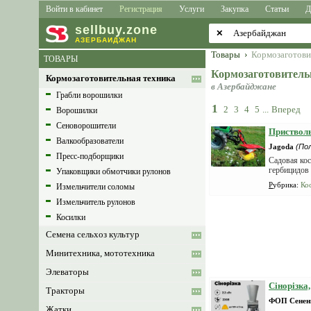
Войти в кабинет
Регистрация
Услуги
Закупка
Статьи
Д
sell
buy
.zone
✕
АЗЕРБАЙДЖАН
Товары
›
Кормозаготови
ТОВАРЫ
Кормозаготовитель
Кормозаготовительная техника
в Азербайджане
Грабли ворошилки
1
2
3
4
5
...
Вперед
Ворошилки
Сеноворошители
Приствол
Валкообразователи
Jagoda
(По
Пресс-подборщики
Садовая ко
гербицидов 
Упаковщики обмотчики рулонов
Рубрика
:
Ко
Измельчители соломы
Измельчитель рулонов
Косилки
Семена сельхоз культур
Минитехника, мототехника
Элеваторы
Сінорізка
Тракторы
ФОП Сенен
Жатки