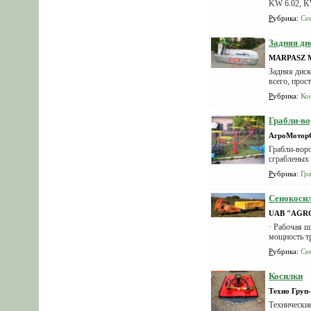
KW 6.02, KW
Рубрика
:
Се
Задняя ди
MARPASZ Ma
Задняя диск
всего, прос
Рубрика
:
Ко
Грабли-во
АгроМотор
Грабли-воро
сграбленых 
Рубрика
:
Гр
Сенокоси
UAB "AGR
· Рабочая ш
мощность тра
Рубрика
:
Се
Косилки
Техно Груп
Технические