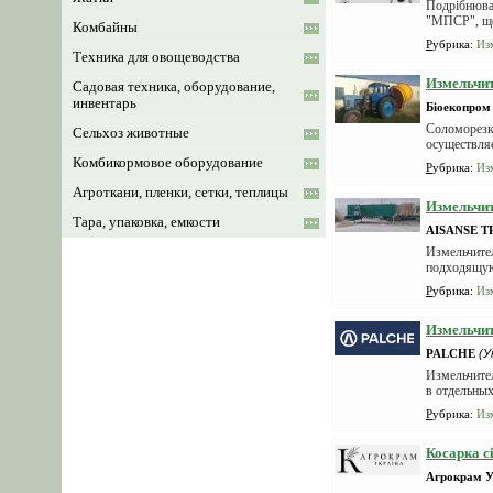
Подрібнювач
"МПСР", що 
Комбайны
Рубрика
:
Из
Техника для овощеводства
Измельчи
Садовая техника, оборудование,
инвентарь
Біоекопром
Соломорезка
Сельхоз животные
осуществля
Комбикормовое оборудование
Рубрика
:
Из
Агроткани, пленки, сетки, теплицы
Измельчит
Тара, упаковка, емкости
AISANSE T
Измельчите
подходящую 
Рубрика
:
Из
Измельчит
PALCHE
(У
Измельчител
в отдельных
Рубрика
:
Из
Косарка с
Агрокрам У