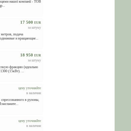
івцями нашої компанії - ТОВ
р...
17 500
EUR
за штуку
 метров, подача
подвижные и вращающие...
18 950
EUR
за штуку
елкую фракцию (идеально
300 (15кВт). ...
цену уточняйте
в наличии
 спрессованного в рулоны,
змельчите...
цену уточняйте
в наличии