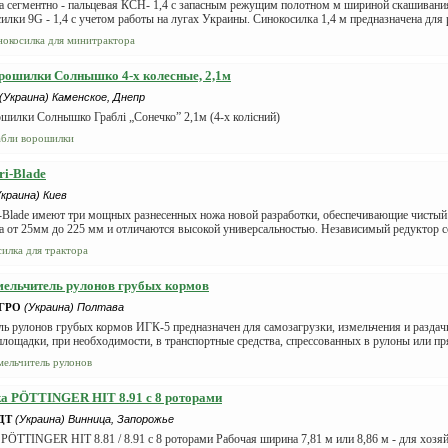
а сегментно - пальцевая КСН- 1,4 с запасным режущим полотном м шириной скашивания 
силки 9G - 1,4 с учетом работы на лугах Украины. Синокосилка 1,4 м предназначена для 
нокосилка для минитрактора
рошилки Солнышко 4-х колесные, 2,1м
(Украина) Каменское, Днепр
шилки Солнышко Граблі „Сонечко” 2,1м (4-х колісний)
абли ворошилки
ri-Blade
Украина) Киев
i-Blade имеют три мощных разнесенных ножа новой разработки, обеспечивающие чистый
а от 25мм до 225 мм и отличаются высокой универсальностью. Независимый редуктор со
силка для трактора
ельчитель рулонов грубых кормов
АГРО
(Украина) Полтава
ь рулонов грубых кормов ИГК-5 предназначен для самозагрузки, измельчения и раздач
лощадки, при необходимости, в транспортные средства, спрессованных в рулоны или пр
мельчитель рулонов
а PÖTTINGER HIT 8.91 с 8 роторами
ДТ
(Украина) Винница, Запорожье
ÖTTINGER HIT 8.81 / 8.91 с 8 роторами Рабочая ширина 7,81 м или 8,86 м - для хозяй