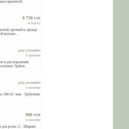
ное приспособ...
8 750
USD
за штуку
ктной, прочной и, прежде
й косилки ...
цену уточняйте
в наличии
мов и для ворошения
 валков. Грабли...
цену уточняйте
в наличии
ть: 540 об / мин · Требуемая
900
EUR
в наличии
 для резки -2, - Ширина