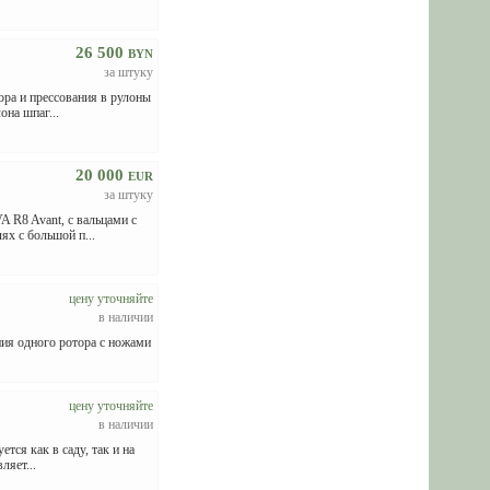
26 500
BYN
за штуку
ра и прессования в рулоны
она шпаг...
20 000
EUR
за штуку
 R8 Avant, с вальцами с
х с большой п...
цену уточняйте
в наличии
ния одного ротора с ножами
цену уточняйте
в наличии
тся как в саду, так и на
ляет...