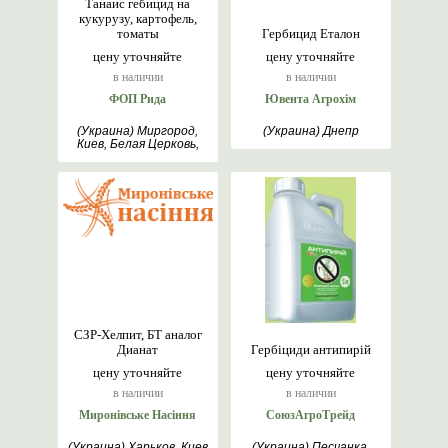
Танаис гебицид на
кукурузу, картофель,
томаты
Гербицид Еталон
цену уточняйте
цену уточняйте
в наличии
в наличии
ФОП Рида
Ювента Агрохім
(Украина) Миргород,
(Украина) Днепр
Киев, Белая Церковь,
Полтава
СЗР-Хелпит, БТ аналог
Дианат
Гербіциди антипирій
цену уточняйте
цену уточняйте
в наличии
в наличии
Миронівське Насіння
СоюзАгроТрейд
(Украина) Харьков, Киев
(Украина) Песчанка,