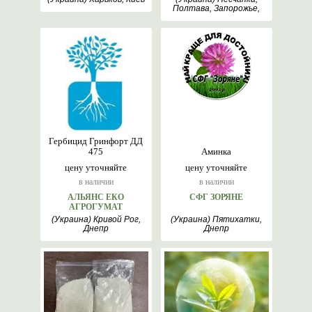
Полтава, Запорожье,
Днепр
Гербицид Гринфорт ДД
475
Аминка
цену уточняйте
цену уточняйте
в наличии
в наличии
АЛЬЯНС ЕКО
СФГ ЗОРЯНЕ
АГРОГУМАТ
(Украина) Кривой Рог,
(Украина) Пятихатки,
Днепр
Днепр