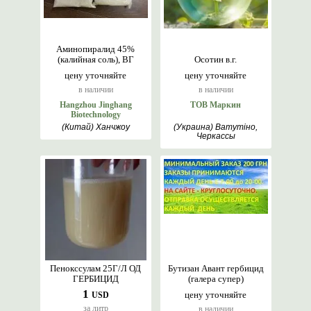
Аминопиралид 45%
(калийная соль), ВГ
Осотин в.г.
цену уточняйте
цену уточняйте
в наличии
в наличии
Hangzhou Jinghang
ТОВ Маркин
Biotechnology
(Китай) Ханчжоу
(Украина) Ватутіно,
Черкассы
Пенокссулам 25Г/Л ОД
Бутизан Авант гербицид
ГЕРБИЦИД
(галера супер)
1
цену уточняйте
USD
за литр
в наличии