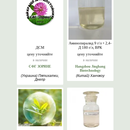
Аминопиралид 9 г/л + 2,4-
ДСМ
Д 180 г/л, ВРК
цену уточняйте
цену уточняйте
в наличии
в наличии
СФГ ЗОРЯНЕ
Hangzhou Jinghang
Biotechnology
(Украина) Пятихатки,
(Китай) Ханчжоу
Днепр