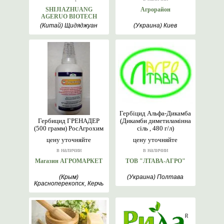
SHIJIAZHUANG
Агрорайон
AGERUO BIOTECH
(Китай) Щидяджуан
(Украина) Киев
Гербіцид Альфа-Дикамба
Гербицид ГРЕНАДЕР
(Дикамби диметиламінна
(500 грамм) РосАгрохим
сіль , 480 г/л)
цену уточняйте
цену уточняйте
в наличии
в наличии
Магазин АГРОМАРКЕТ
ТОВ "ЛТАВА-АГРО"
(Крым)
(Украина) Полтава
Красноперекопск, Керчь