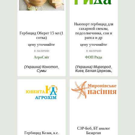
Ньюпорт гербицид для
сахарной свеклы,
Гербицид Оберег 15 мл (1
подсолнечника, сои и
сотка)
рапса и др
цену уточняйте
цену уточняйте
в наличии
в наличии
АгроСвіт
ФОП Рида
(Украина) Конотоп,
(Украина) Миргород,
Сумы
Киев, Белая Церковь,
Полтава
СЗР-Боб, БТ аналог
Гербицид Козак, к.е.
Базарган