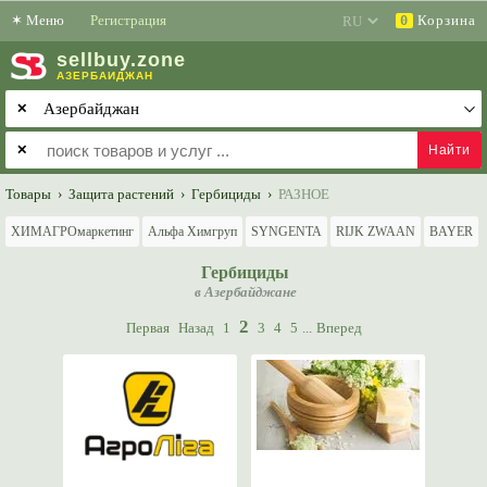
✶
Меню
Регистрация
Корзина
0
sell
buy
.zone
АЗЕРБАЙДЖАН
✕
✕
Товары
›
Защита растений
›
Гербициды
›
РАЗНОЕ
ХИМАГРОмаркетинг
Альфа Химгруп
SYNGENTA
RIJK ZWAAN
BAYER
Гербициды
в Азербайджане
2
Первая
Назад
1
3
4
5
...
Вперед