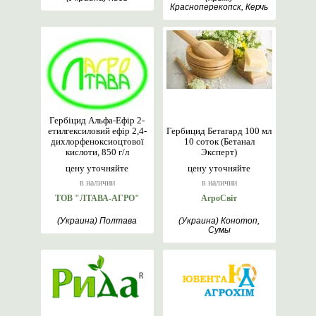
Красноперекопск, Керчь
Гербіцид Альфа-Ефір 2-
етилгексиловий ефір 2,4-
Гербицид Бетагард 100 мл
дихлорфеноксиоцтової
10 соток (Бетанал
кислоти, 850 г/л
Эксперт)
цену уточняйте
цену уточняйте
в наличии
в наличии
ТОВ "ЛТАВА-АГРО"
АгроСвіт
(Украина) Полтава
(Украина) Конотоп,
Сумы