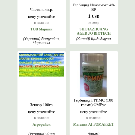
Гербицид Имазамокс 4%
Чистопол в.р.
ВР
1
цену уточняйте
USD
за литр
в наличии
ТОВ Маркин
SHIJIAZHUANG
AGERUO BIOTECH
(Украина) Ватутіно,
(Китай) Щидяджуан
Черкассы
Гербицид ГРИМС (100
Зенкор 100гр
грамм) ФМРус
цену уточняйте
цену уточняйте
в наличии
в наличии
Агрорайон
Магазин АГРОМАРКЕТ
(Украина) Киев
(Крым)