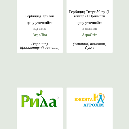
Гербицид Титус 50 гр. (1
Гербицид Трилон
гектар) + Прилипач
цену уточняйте
цену уточняйте
под заказ
в наличии
АгроЛіга
АгроСвіт
(Украина)
(Украина) Конотоп,
Кропивницкий, Астана,
Сумы
Липецк