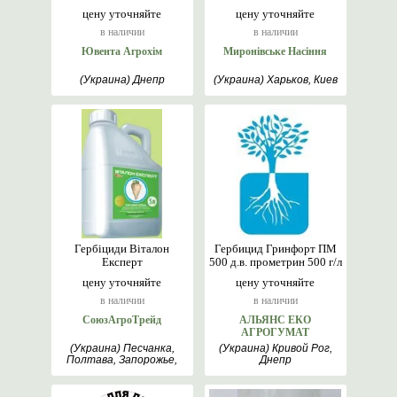
цену уточняйте
цену уточняйте
в наличии
в наличии
Ювента Агрохім
Миронівське Насіння
(Украина) Днепр
(Украина) Харьков, Киев
Гербіциди Віталон
Гербицид Гринфорт ПМ
Експерт
500 д.в. прометрин 500 г/л
цену уточняйте
цену уточняйте
в наличии
в наличии
СоюзАгроТрейд
АЛЬЯНС ЕКО
АГРОГУМАТ
(Украина) Песчанка,
(Украина) Кривой Рог,
Полтава, Запорожье,
Днепр
Днепр