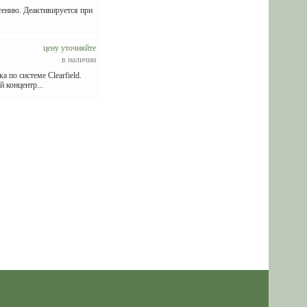
тению. Деактивируется при
цену уточняйте
в наличии
 по системе Clearfield.
 концентр...