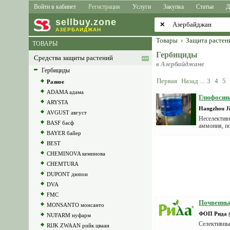
Войти в кабинет
Регистрация
Услуги
Закупка
Статьи
Д
sell
buy
.zone
✕
АЗЕРБАЙДЖАН
Товары
›
Защита растен
ТОВАРЫ
Гербициды
Средства защиты растений
в Азербайджане
Гербициды
Первая
Назад
...
3
4
5
Разное
ADAMA адама
Глюфосина
ARYSTA
Hangzhou Ji
AVGUST август
Неселектив
BASF басф
аммония, по
BAYER байер
BEST
CHEMINOVA кеминова
CHEMTURA
DUPONT дюпон
DVA
FMC
Почвенный
MONSANTO монсанто
ФОП Рида
NUFARM нуфарм
Селективны
RIJK ZWAAN рийк цваан