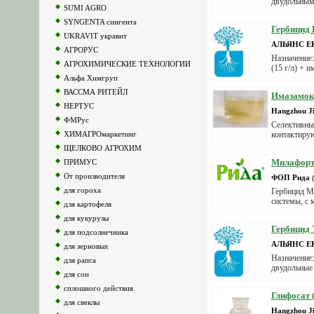
двудольными
SUMI AGRO
SYNGENTA сингента
Гербицид 
UKRAVIT укравит
АЛЬЯНС Е
АГРОРУС
Назначение:
АГРОХИМИЧЕСКИЕ ТЕХНОЛОГИИ
(15 г/л) + 
Альфа Химгруп
ВАССМА РИТЕЙЛ
Имазамокс
НЕРТУС
Hangzhou Ji
ФМРус
Селективны
ХИМАГРОмаркетинг
контактирую
ЩЕЛКОВО АГРОХИМ
Милафорт
ПРИМУС
От производителя
ФОП Рида
для гороха
Гербицид М
системы, с 
для картофеля
для кукурузы
Гербицид 
для подсолнечника
АЛЬЯНС Е
для зерновых
Назначение
для рапса
двудольные 
для сои
сплошного действия
Глифосат 
для свеклы
Hangzhou Ji