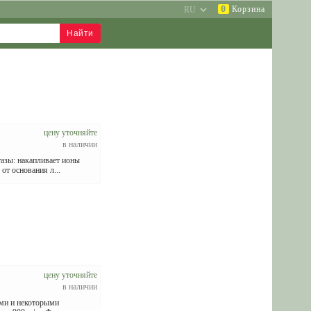
0
Корзина
цену уточняйте
в наличии
азы: накапливает ионы
от основания л...
цену уточняйте
в наличии
ыми и некоторыми