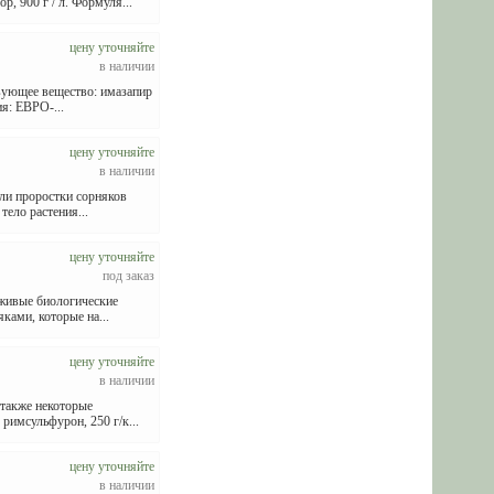
, 900 г / л. Формуля...
цену уточняйте
в наличии
вующее вещество: имазапир
я: ЕВРО-...
цену уточняйте
в наличии
ли проростки сорняков
ело растения...
цену уточняйте
под заказ
живые биологические
ками, которые на...
цену уточняйте
в наличии
 также некоторые
римсульфурон, 250 г/к...
цену уточняйте
в наличии