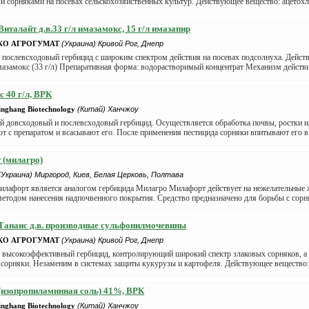
 сорняками на посевах сельскохозяйственных культур. Действующее вещество: ацетохлор
Виталайт д.в.33 г/л имазамокс, 15 г/л имазапир
КО АГРОГУМАТ
(Украина) Кривой Рог, Днепр
 послевсходовый гербицид с широким спектром действия на посевах подсолнуха. Дейст
имазамокс (33 г/л) Препаративная форма: водорастворимый концентрат Механизм действи
 40 г/л, ВРК
nghang Biotechnology
(Китай) Ханчжоу
й довсходовый и послевсходовый гербицид. Осуществляется обработка почвы, ростки и
т с препаратом и всасывают его. После применения пестицида сорняки впитывают его в т
 (милагро)
(Украина) Миргород, Киев, Белая Церковь, Полтава
илафорт является аналогом гербицида Милагро Милафорт действует на нежелательные 
методом нанесения надпочвенного покрытия. Средство предназначено для борьбы с сорня
Танаис д.в. производные сульфонилмочевины
КО АГРОГУМАТ
(Украина) Кривой Рог, Днепр
: высокоэффективный гербицид, контролирующий широкий спектр злаковых сорняков, а
сорняки. Незаменим в системах защиты кукурузы и картофеля. Действующее вещество: 
(изопропиламинная соль) 41%, ВРК
nghang Biotechnology
(Китай) Ханчжоу