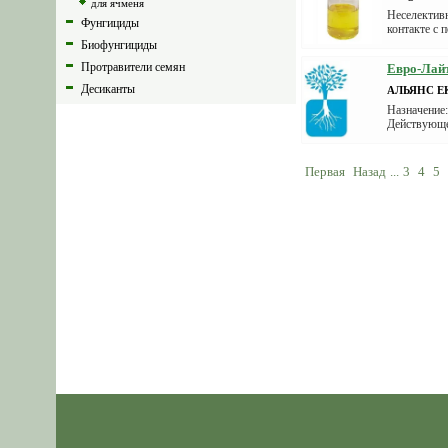
для ячменя
Неселектив
Фунгициды
контакте с 
Биофунгициды
Протравители семян
Евро-Лайт
Десиканты
АЛЬЯНС Е
Назначение:
Фумиганты
Действующее
Регуляторы роста растений
Прилипатели
Первая
Назад
...
3
4
5
Красители семян
Адъюванты
Биостимуляторы
Родентициды
Инсектициды
Биоинсектициды
Акарициды
Средства защиты овощей
Средства защиты сада
Удобрения
Семена сельхоз культур
Агроткани, пленки, сетки, теплицы