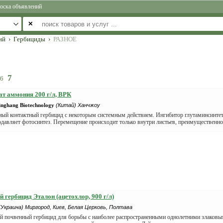
оска объявлений
✕
ий
›
Гербициды
›
РАЗНОЕ
7
6
т аммония 200 г/л, ВРК
nghang Biotechnology
(Китай) Ханчжоу
ный контактный гербицид с некоторым системным действием. Ингибитор глутаминсинтет
давляет фотосинтез. Перемещение происходит только внутри листьев, преимущественно 
 гербицид Эталон (ацетохлор, 900 г/л)
(Украина) Миргород, Киев, Белая Церковь, Полтава
й почвенный гербицид для борьбы с наиболее распространенными однолетними злаков