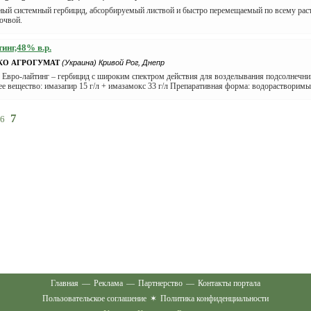
ный системный гербицид, абсорбируемый листвой и быстро перемещаемый по всему рас
почвой.
инг,48% в.р.
КО АГРОГУМАТ
(Украина) Кривой Рог, Днепр
 Евро-лайтинг – гербицид с широким спектром действия для возделывания подсолнечника
 вещество: имазапир 15 г/л + имазамокс 33 г/л Препаративная форма: водорастворимый
7
6
Главная
—
Реклама
—
Партнерство
—
Контакты портала
Пользовательское соглашение
✶
Политика конфиденциальности