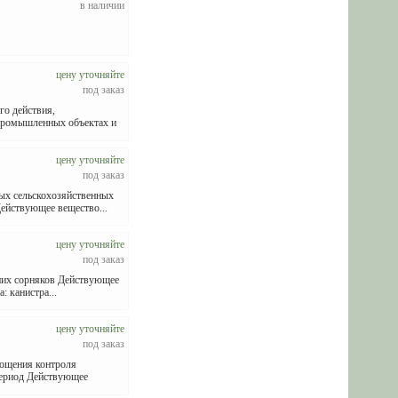
в наличии
цену уточняйте
под заказ
о действия,
 промышленных объектах и
цену уточняйте
под заказ
 сельскохозяйственных
Действующее вещество...
цену уточняйте
под заказ
них сорняков Действующее
 канистра...
цену уточняйте
под заказ
ощения контроля
период Действующее