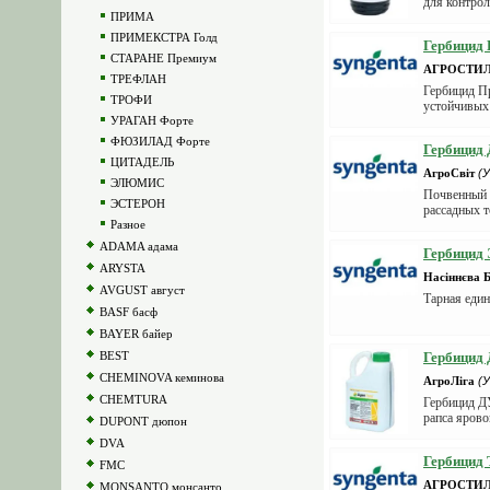
для контрол
ПРИМА
ПРИМЕКСТРА Голд
Гербицид 
СТАРАНЕ Премиум
АГРОСТИ
ТРЕФЛАН
Гербицид Пр
ТРОФИ
устойчивых 
УРАГАН Форте
ФЮЗИЛАД Форте
Гербицид 
ЦИТАДЕЛЬ
АгроСвіт
(
ЭЛЮМИС
Почвенный г
ЭСТЕРОН
рассадных т
Разное
ADAMA адама
Гербицид Э
ARYSTA
Насіннєва 
AVGUST август
Тарная едини
BASF басф
BAYER байер
BEST
Гербицид
CHEMINOVA кеминова
АгроЛіга
(
CHEMTURA
Гербицид Д
рапса ярово
DUPONT дюпон
DVA
Гербицид 
FMC
АГРОСТИ
MONSANTO монсанто