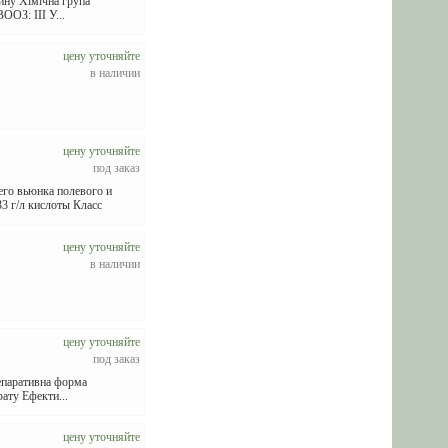
зину Хімічна група
ООЗ: III У...
цену уточняйте
в наличии
цену уточняйте
под заказ
о вьюнка полевого и
3 г/л кислоты Класс
цену уточняйте
в наличии
цену уточняйте
под заказ
репаративна форма
ату Ефекти...
цену уточняйте