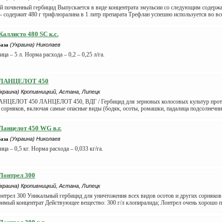
й почвенный гербицид Выпускается в виде концентрата эмульсии со следующим содержа
- содержит 480 г трифлюралина в 1 литр препарата Трефлан успешно используется во все
Каллисто 480 SC к.с.
База
(Украина) Николаев
ца – 5 л. Норма расхода – 0,2 – 0,25 л/га.
 ЛАНЦЕЛОТ 450
Украина) Кропивницкий, Астана, Липецк
АНЦЕЛОТ 450 ЛАНЦЕЛОТ 450, ВДГ / Гербицид для зерновых колосовых культур проти
сорняков, включая самые опасные виды (бодяк, осоты, ромашки, падалица подсолнечник
Ланцелот 450 WG в.г.
База
(Украина) Николаев
ца – 0,5 кг. Норма расхода – 0,033 кг/га.
Лонтрел 300
Украина) Кропивницкий, Астана, Липецк
нтрел 300 Уникальный гербицид для уничтожения всех видов осотов и других сорняко
имый концентрат Действующее вещество: 300 г/л клопиралида; Лонтрел очень хорошо пр