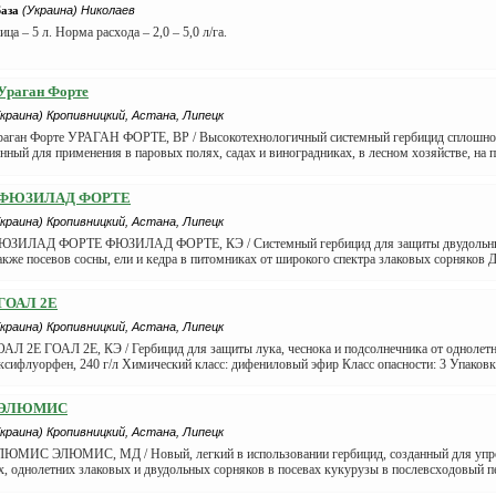
База
(Украина) Николаев
ца – 5 л. Норма расхода – 2,0 – 5,0 л/га.
Ураган Форте
Украина) Кропивницкий, Астана, Липецк
раган Форте УРАГАН ФОРТЕ, ВР / Высокотехнологичный системный гербицид сплошног
нный для применения в паровых полях, садах и виноградниках, в лесном хозяйстве, на
д ФЮЗИЛАД ФОРТЕ
Украина) Кропивницкий, Астана, Липецк
ФЮЗИЛАД ФОРТЕ ФЮЗИЛАД ФОРТЕ, КЭ / Системный гербицид для защиты двудольных
также посевов сосны, ели и кедра в питомниках от широкого спектра злаковых сорняков 
 ГОАЛ 2Е
Украина) Кропивницкий, Астана, Липецк
ОАЛ 2Е ГОАЛ 2Е, КЭ / Гербицид для защиты лука, чеснока и подсолнечника от однолет
ксифлуорфен, 240 г/л Химический класс: дифениловый эфир Класс опасности: 3 Упаковка:
д ЭЛЮМИС
Украина) Кропивницкий, Астана, Липецк
ЛЮМИС ЭЛЮМИС, МД / Новый, легкий в использовании гербицид, созданный для упр
х, однолетних злаковых и двудольных сорняков в посевах кукурузы в послевсходовый 