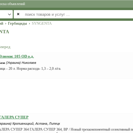
оска объявлений
✕
ий
›
Гербициды
›
SYNGENTA
ENTA
перед
Элюмис 105 OD о.д.
База
(Украина) Николаев
ца – 20 л. Норма расхода- 1,3 – 2,0 л/га.
 ГАЛЕРА СУПЕР
Украина) Кропивницкий, Астана, Липецк
АЛЕРА СУПЕР 364 ГАЛЕРА СУПЕР 364, ВР / Новый трехкомпонентный селективный п