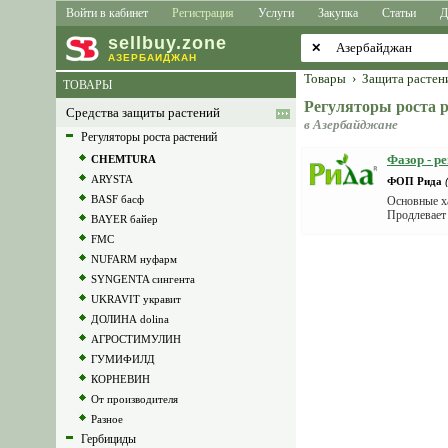
Войти в кабинет
Регистрация
Услуги
Закупка
Статьи
Д
sell
buy
.zone
✕
АЗЕРБАЙДЖАН
Товары
›
Защита растен
ТОВАРЫ
Регуляторы роста
Средства защиты растений
в Азербайджане
Регуляторы роста растений
Фазор - р
CHEMTURA
ARYSTA
ФОП Рида
BASF басф
Основные ха
Продлевает 
BAYER байер
FMC
NUFARM нуфарм
SYNGENTA сингента
UKRAVIT укравит
ДОЛИНА dolina
АГРОСТИМУЛИН
ГУМИФИЛД
КОРНЕВИН
От производителя
Разное
Гербициды