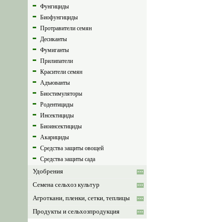
Фунгициды
Биофунгициды
Протравители семян
Десиканты
Фумиганты
Прилипатели
Красители семян
Адъюванты
Биостимуляторы
Родентициды
Инсектициды
Биоинсектициды
Акарициды
Средства защиты овощей
Средства защиты сада
Удобрения
Семена сельхоз культур
Агроткани, пленки, сетки, теплицы
Продукты и сельхозпродукция