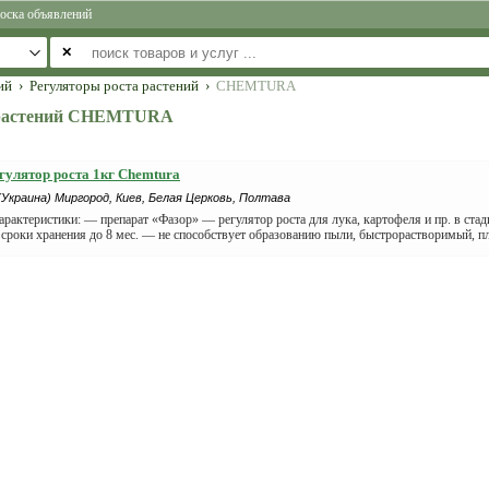
оска объявлений
✕
ий
›
Регуляторы роста растений
›
CHEMTURA
 растений CHEMTURA
егулятор роста 1кг Chemtura
(Украина) Миргород, Киев, Белая Церковь, Полтава
рактеристики: — препарат «Фазор» — регулятор роста для лука, картофеля и пр. в стад
сроки хранения до 8 мес. — не способствует образованию пыли, быстрорастворимый, пл