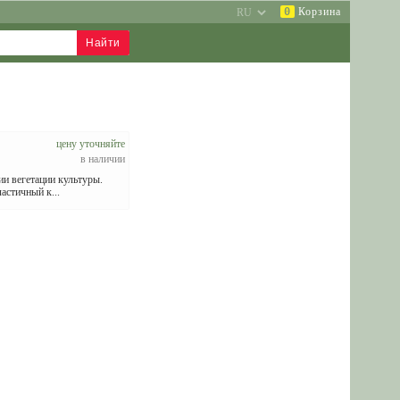
0
Корзина
цену уточняйте
в наличии
ии вегетации культуры.
астичный к...