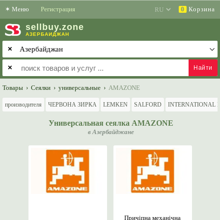
✶
Меню
Регистрация
Корзина
0
sell
buy
.zone
АЗЕРБАЙДЖАН
✕
✕
Товары
›
Сеялки
›
универсальные
›
AMAZONE
производителя
ЧЕРВОНА ЗИРКА
LEMKEN
SALFORD
INTERNATIONAL 
Универсальная сеялка AMAZONE
в Азербайджане
Причіпна механічна