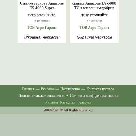
Сівалка зернова Amazone
сівалка Amazone D9-6000
D9 4000 Super
TC з внесенням добрив
цену уточняйте
цену уточняйте
в наличии
в наличии
ТОВ Агро-Гарант
ТОВ Агро-Гарант
(Украина) Черкассы
(Украина) Черкассы
Главная
—
Реклама
—
Партнерство
—
Контакты портала
Пользовательское соглашение
✶
Политика конфиденциальности
Украина
Казахстан
Беларусь
2009-2026 © All Rights Reserved