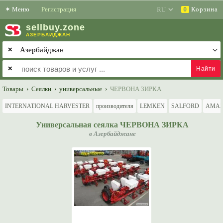
✶
Меню
Регистрация
Корзина
0
sell
buy
.zone
АЗЕРБАЙДЖАН
✕
✕
Товары
›
Сеялки
›
универсальные
›
ЧЕРВОНА ЗИРКА
INTERNATIONAL HARVESTER
производителя
LEMKEN
SALFORD
AMAZ
Универсальная сеялка ЧЕРВОНА ЗИРКА
в Азербайджане