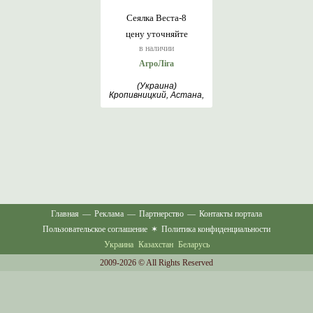
Сеялка Веста-8
цену уточняйте
в наличии
АгроЛіга
(Украина)
Кропивницкий, Астана,
Липецк
Главная
—
Реклама
—
Партнерство
—
Контакты портала
Пользовательское соглашение
✶
Политика конфиденциальности
Украина
Казахстан
Беларусь
2009-2026 © All Rights Reserved