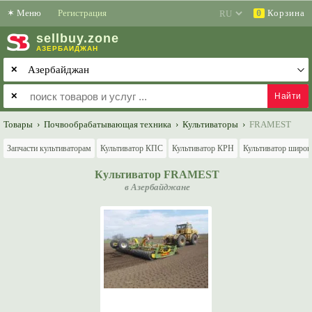
✶
Меню
Регистрация
Корзина
0
sell
buy
.zone
АЗЕРБАЙДЖАН
✕
✕
Товары
›
Почвообрабатывающая техника
›
Культиваторы
›
FRAMEST
Запчасти культиваторам
Культиватор КПС
Культиватор КРН
Культиватор широк
Культиватор FRAMEST
в Азербайджане