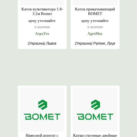
Каток культиватора 1.8-
Каток прикатывающий
3.2м Bomet
BOMET
цену уточняйте
цену уточняйте
в наличии
в наличии
АгроТех
AgroMax
(Украина) Львов
(Украина) Ратне, Луцк
Навесной агрегат с
Катки струнные двойные