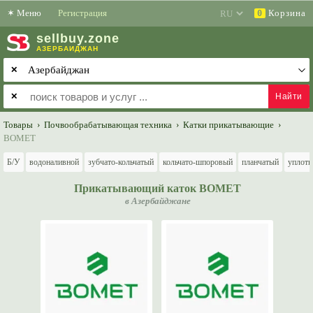
✶
Меню
Регистрация
Корзина
0
sell
buy
.zone
АЗЕРБАЙДЖАН
✕
✕
Товары
›
Почвообрабатывающая техника
›
Катки прикатывающие
›
BOMET
Б/У
водоналивной
зубчато-кольчатый
кольчато-шпоровый
планчатый
уплотн
Прикатывающий каток BOMET
в Азербайджане