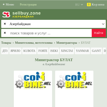
✶
Меню
Регистрация
Корзина
0
sell
buy
.zone
АЗЕРБАЙДЖАН
✕
✕
Товары
›
Минитехника, мототехника
›
Минитракторы
›
БУЛАТ
ДТЗ
ЯРИЛО
KUBOTA
FORTE
ISEKI
XINGTAI
YANMAR
GiANT
D
Минитрактор БУЛАТ
в Азербайджане