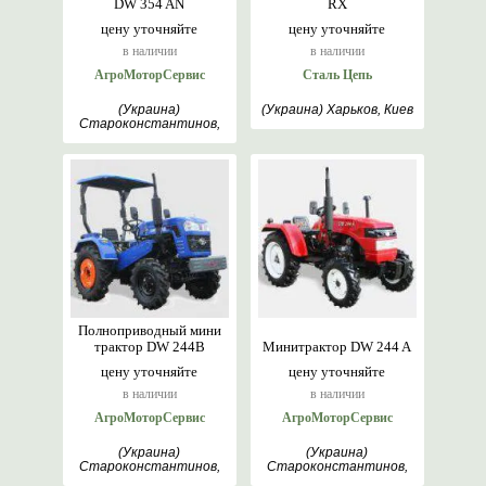
DW 354 AN
RX
цену уточняйте
цену уточняйте
в наличии
в наличии
АгроМоторСервис
Сталь Цепь
(Украина)
(Украина) Харьков, Киев
Староконстантинов,
Хмельницкий
Полноприводный мини
трактор DW 244В
Минитрактор DW 244 A
цену уточняйте
цену уточняйте
в наличии
в наличии
АгроМоторСервис
АгроМоторСервис
(Украина)
(Украина)
Староконстантинов,
Староконстантинов,
Хмельницкий
Хмельницкий