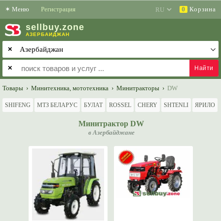
✶
Меню
Регистрация
Корзина
0
sell
buy
.zone
АЗЕРБАЙДЖАН
✕
✕
Товары
›
Минитехника, мототехника
›
Минитракторы
›
DW
SHIFENG
МТЗ БЕЛАРУС
БУЛАТ
ROSSEL
CHERY
SHTENLI
ЯРИЛО
Минитрактор DW
в Азербайджане