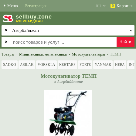
✶
Меню
Регистрация
Корзина
0
sell
buy
.zone
АЗЕРБАЙДЖАН
✕
✕
Товары
›
Минитехника, мототехника
›
Мотокультиваторы
›
ТЕМП
SADKO
ASILAK
VORSKLA
КЕНТАВР
FORTE
YANMAR
НЕВА
INT
Мотокультиватор ТЕМП
в Азербайджане