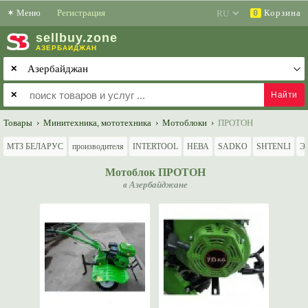
✶
Меню
Регистрация
Корзина
0
sell
buy
.zone
АЗЕРБАЙДЖАН
✕
✕
Товары
›
Минитехника, мототехника
›
Мотоблоки
›
ПРОТОН
МТЗ БЕЛАРУС
производителя
INTERTOOL
НЕВА
SADKO
SHTENLI
Э
Мотоблок ПРОТОН
в Азербайджане