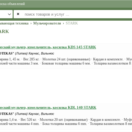
оска объявлений
✕
ывающая техника
›
Мульчирователи
›
STARK
TARK
еский мульчер, измельчитель, косилка KDS 145 STARK
OTEKAS"
(Литва) Каунас, Вильнюс
ирина 1, 45 м. · Вес 285 кг. · Молотки 24 шт. (оцинкованные) · Кардан в комплекте. · Му
хней части машины 3 мм. · Боковая толщины машины 6 мм. · Толщина валамолотков 8 м
еский мульчер, измельчитель, косилка KDL 140 STARK
OTEKAS"
(Литва) Каунас, Вильнюс
ирина 1,4 м. · Вес 526 кг. · Молотки 20 шт. (оцинкованные) · Кардан в комплекте. · Муф
рхней части машины 4 mm. · Бока толщины машины 6 mm. · Толщина валамолотков 8 mm.