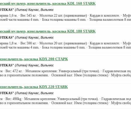
еский мульчер, измельчитель, косилка KDL 160 STARK
OTEKAS"
(Литва) Каунас, Вильнюс
ирина 1,6 м. · Вес 545 кг. · Молотки 22 шт. (оцинкованные) · Кардан в комплекте. · Муф
рхней части машины 4 mm. · Бока толщины машины 6 mm. · Толщина валамолотков 8 mm.
еский мульчер, измельчитель, косилка KDL 180 STARK
OTEKAS"
(Литва) Каунас, Вильнюс
ирина 1,8 м. · Вес 590 кг. · Молотки 20 шт. (оцинкованные) · Кардан в комплекте. · Муф
хней части машины 4 mm. · Бока толщина машины 6 mm. · Толщина валамолотков 8 mm. 
измельчитель, косилка KDX 200 СТАРК
OTEKAS"
(Литва) Каунас, Вильнюс
0 м · Вес: 472 кг. · Механизм крепления: Универсальный (три точки). · Гидравлическая по
аво в горизонтальном положении. · Основной вал: 10мм (толщина стенок) · Муфта свобод
измельчитель, косилка KDX 220 STARK
OTEKAS"
(Литва) Каунас, Вильнюс
2 м · Вес: 490kg · Механизм крепления: Универсальный (три точки). · Гидравлическая под
аво в горизонтальном положении. · Основной вал: 10мм (толщина стенок) · Муфта свобод