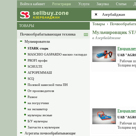
Войти в кабинет
Регистрация
Услуги
Закупка
Статьи
Д
sell
buy
.zone
✕
АЗЕРБАЙДЖАН
Товары
›
Почвообрабат
ТОВАРЫ
Мульчировщик S
Почвообрабатывающая техника
в Азербайджане
Мульчирователи
Гидравлич
STARK старк
MASCHIO GASPARDO маскио гаспардо
UAB "AGR
PROFI профи
· Рабочая ш
Толщина вер
SCHULTE
АГРОРЕММАШ
SCQ
Полевой навесной типа ПН
От производителя
Разное
на погрузчики
на экскаватор
Гидравлич
мульчеры лесные
UAB "AGR
Б/У мульчеры
· Рабочая ш
Запчасти к мульчерам
Толщина ве
Агрегаты почвообрабатывающие