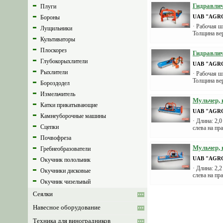
Гидравлич
Плуги
UAB "AGR
Бороны
· Рабочая ш
Лущильники
Толщина ве
Культиваторы
Плоскорез
Гидравлич
Глубокорыхлители
UAB "AGR
Рыхлители
· Рабочая ш
Толщина вер
Бороздодел
Измельчитель
Мульчер, 
Катки прикатывающие
UAB "AGR
Камнеуборочные машины
· Длина: 2,
Сцепки
слева на пр
Почвофреза
Мульчер, 
Гребнеобразователи
UAB "AGR
Окучник полольник
· Длина: 2,
Окучники дисковые
слева на пр
Окучник чизельный
Сеялки
Навесное оборудование
Техника для виноградников