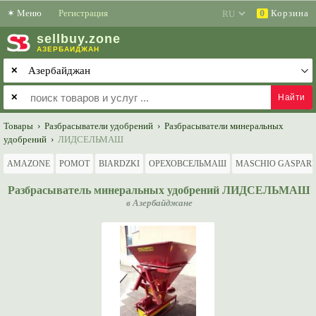
✶
Меню
Регистрация
Корзина
0
sell
buy
.zone
АЗЕРБАЙДЖАН
✕
✕
Товары
›
Разбрасыватели удобрений
›
Разбрасыватели минеральных
удобрений
›
ЛИДСЕЛЬМАШ
AMAZONE
POMOT
BIARDZKI
ОРЕХОВСЕЛЬМАШ
MASCHIO GASPAR
Разбрасыватель минеральных удобрений ЛИДСЕЛЬМАШ
в Азербайджане