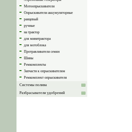
Мотоопрыскиватели
Опрыскиватели аккумуляторные
ранцевый
ручные
на трактор
для минитрактора
для мотоблока
Протравливатели семян
Шины
Ремкомплекты
Запчасти к опрыскивателям
Ремкомплект опрыскивателя
Системы полива
Разбрасыватели удобрений