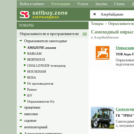
Войти в кабинет
Регистрация
Услуги
Закупка
Статьи
Д
sell
buy
.zone
✕
АЗЕРБАЙДЖАН
Товары
›
Опрыскиватели
ТОВАРЫ
Самоходный опры
Опрыскиватели и протравливатели
в Азербайджане
Опрыскиватели самоходные
Опрыскива
AMAZONE амазон
BARGAM
ТОВ Агро-Г
BERTHOUD
Опрыскиват
подготовлен
CHALLENGER челенджер
HOUSEHAM
ROSA
От производителя
Разное
Б/У
Опрыскиватели б/у
прицепные
Самоходны
навесные
ГК "ТРИА"
садовые
Самоходный 
л, потужніс
вентиляторный
Аэрозольные генераторы