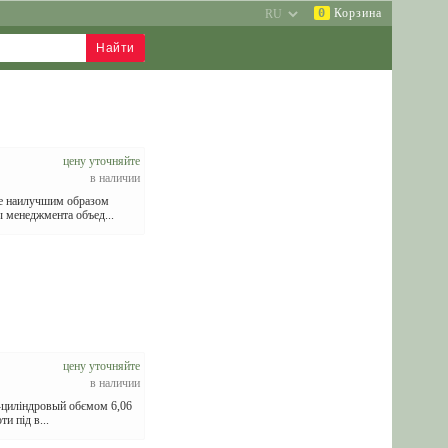
0
Корзина
цену уточняйте
в наличии
те наилучшим образом
 менеджмента объед...
цену уточняйте
в наличии
-циліндровый обємом 6,06
и під в...