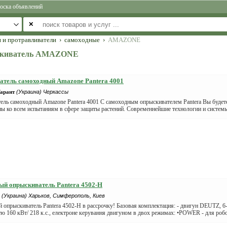
оска объявлений
✕
 и протравливатели
›
самоходные
›
AMAZONE
скиватель AMAZONE
тель самоходный Amazone Pantera 4001
арант
(Украина) Черкассы
ель самоходный Amazone Pantera 4001 С самоходным опрыскивателем Pantera Вы буде
ы ко всем испытаниям в сфере защиты растений. Современнейшие технологии и системы
й опрыскиватель Pantera 4502-H
(Украина) Харьков, Симферополь, Киев
опрыскиватель Pantera 4502-H в рассрочку! Базовая комплектация: - двигун DEUTZ, 6
тю 160 кВт/ 218 к.с., електроне керування двигуном в двох режимах: •POWER - для робот