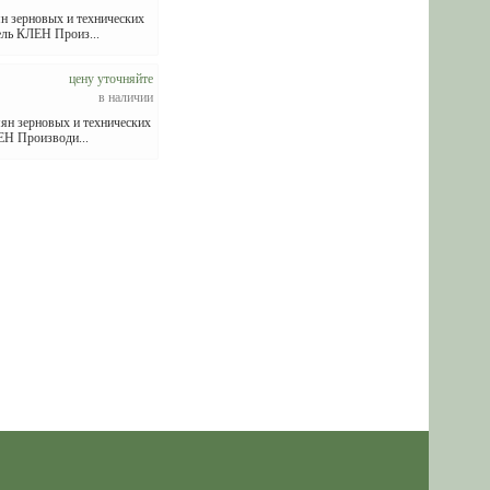
н зерновых и технических
ель КЛЕН Произ...
цену уточняйте
в наличии
ян зерновых и технических
ЕН Производи...