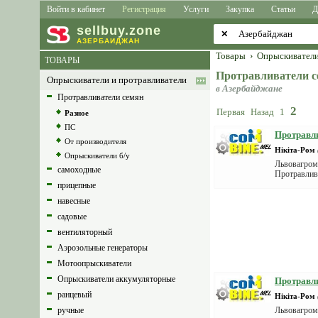
Войти в кабинет
Регистрация
Услуги
Закупка
Статьи
Д
sell
buy
.zone
✕
АЗЕРБАЙДЖАН
Товары
›
Опрыскиватели
ТОВАРЫ
Протравливатели 
Опрыскиватели и протравливатели
в Азербайджане
Протравливатели семян
2
Первая
Назад
1
Разное
ПС
Протравл
От производителя
Нікіта-Ром
Опрыскиватели б/у
Львовагром
самоходные
Протравлив
фу...
прицепные
навесные
садовые
вентиляторный
Аэрозольные генераторы
Мотоопрыскиватели
Опрыскиватели аккумуляторные
Протравли
ранцевый
Нікіта-Ром
ручные
Львовагром