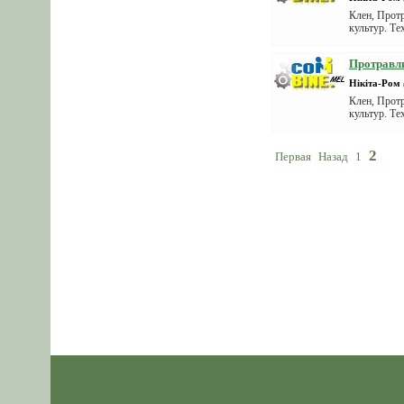
Клен, Прот
культур. Т
Протравли
Нікіта-Ром
Клен, Протр
культур. Т
2
Первая
Назад
1