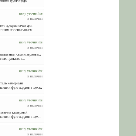
зиями фунгицидо...
цену уточняйте
в наличии
ект предназначен для
ующим взвешиванием ...
цену уточняйте
в наличии
авливания семян зерновых
ных пунктах а...
цену уточняйте
в наличии
атель камерный
нзиями фунгицидов в цехах
цену уточняйте
в наличии
иватель камерный
зиями фунгицидов в цех...
цену уточняйте
в наличии