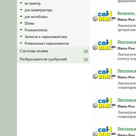
предназначе
на трактор
для минитрактора
Комплекс 
для мотоблока
Нікіта-Ром
Шины
Львовагром
протравлив
Ремкомплекты
Запчасти к опрыскивателям
Протравл
Ремкомплект опрыскивателя
Нікіта-Ром
Системы полива
Львовагром
культур вод
Разбрасыватели удобрений
Протравли
Нікіта-Ром
Львовагром
стационарн
п...
Протравли
Нікіта-Ром
Львовагром
стационарн
Протравл
Нікіта-Ром