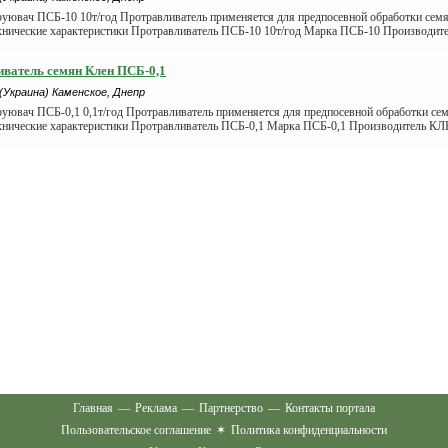
руювач ПСБ-10 10т/год Протравливатель применяется для предпосевной обработки семя
ехнические характеристики Протравливатель ПСБ-10 10т/год Марка ПСБ-10 Производит
ватель семян Клен ПСБ-0,1
(Украина) Каменское, Днепр
уювач ПСБ-0,1 0,1т/год Протравливатель применяется для предпосевной обработки сем
ехнические характеристики Протравливатель ПСБ-0,1 Марка ПСБ-0,1 Производитель КЛ
Главная
—
Реклама
—
Партнерство
—
Контакты портала
Пользовательское соглашение
✶
Политика конфиденциальности