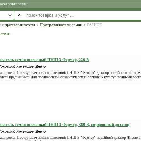
оска объявлений
✕
 и протравливатели
›
Протравливатели семян
›
РАЗНОЕ
семян
иватель семян шнековый ПНШ-3 Фермер, 220 В
(Украина) Каменское, Днепр
ашпроект, Протруювач насіння шнековий ПНШ-3 "Фермер" дозатор постійного рівня Ж
атель предназначен для предпосевной обработки семян зерновых культур водными раст
ватель семян шнековый ПНШ-3 Фермер, 380 В, порционный дозатор
(Украина) Каменское, Днепр
ашпроект, Протруювач насіння шнековий ПНШ-3 "Фермер" порційний дозатор Живленн