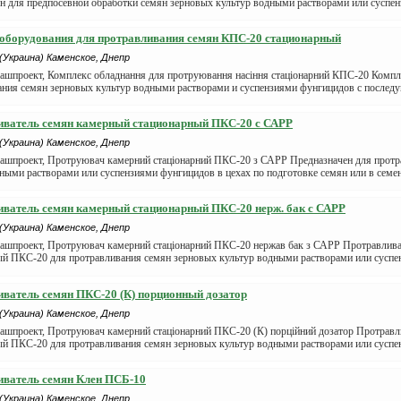
н для предпосевной обработки семян зерновых культур водными растворами или суспен
оборудования для протравливания семян КПС-20 стационарный
(Украина) Каменское, Днепр
ашпроект, Комплекс обладнання для протруювання насіння стаціонарний КПС-20 Компл
ания семян зерновых культур водными растворами и суспензиями фунгицидов с послед
иватель семян камерный стационарный ПКС-20 с САРР
(Украина) Каменское, Днепр
ашпроект, Протруювач камерний стаціонарний ПКС-20 з САРР Предназначен для протр
ными растворами или суспензиями фунгицидов в цехах по подготовке семян или в семен
ватель семян камерный стационарный ПКС-20 нерж. бак с САРР
(Украина) Каменское, Днепр
ашпроект, Протруювач камерний стаціонарний ПКС-20 нержав бак з САРР Протравлив
ый ПКС-20 для протравливания семян зерновых культур водными растворами или суспе
ватель семян ПКС-20 (К) порционный дозатор
(Украина) Каменское, Днепр
ашпроект, Протруювач камерний стаціонарний ПКС-20 (К) порційний дозатор Протравл
ый ПКС-20 для протравливания семян зерновых культур водными растворами или суспен
иватель семян Клен ПСБ-10
(Украина) Каменское, Днепр