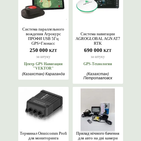
Система параллельного
вождения Агрокурс
Система навигации
ПРОФИ USB 5Гц
AGROGLOBAL AGN AT7
GPS+Глонасс
RTK
250 000
690 000
KZT
KZT
за штуку
за штуку
Центр GPS Навигации
GPS-Технологии
"VEKTOR"
(Казахстан) Караганда
(Казахстан)
Петропавловск
Терминал Omnicomm Profi
Прилад нічного бачення
для мониторинга
для авто на дві камери