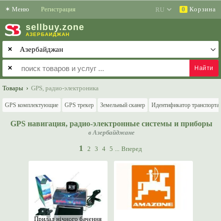
✶
Меню
Регистрация
Корзина
0
sell
buy
.zone
АЗЕРБАЙДЖАН
✕
✕
Товары
›
GPS, радио-электроника
GPS комплектующие
GPS трекер
Земельный сканер
Идентификатор транспорта
GPS навигация, радио-электронные системы и приборы
в Азербайджане
1
2
3
4
5
...
Вперед
Прилад нічного бачення