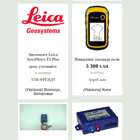
Автопилот Leica
SteerDirect ES Plus
Измерение площади поля
3 300
цену уточняйте
UAH
за штуку
в наличии
ТОВ ФРЕНДТ
АгроСкан
(Украина) Винница,
(Украина) Киев
Запорожье