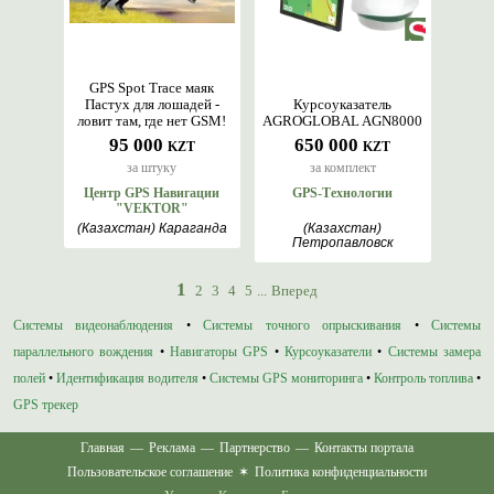
GPS Spot Trace маяк
Пастух для лошадей -
Курсоуказатель
ловит там, где нет GSM!
AGROGLOBAL AGN8000
95 000
650 000
KZT
KZT
за штуку
за комплект
Центр GPS Навигации
GPS-Технологии
"VEKTOR"
(Казахстан) Караганда
(Казахстан)
Петропавловск
1
2
3
4
5
...
Вперед
Системы видеонаблюдения
•
Системы точного опрыскивания
•
Системы
параллельного вождения
•
Навигаторы GPS
•
Курсоуказатели
•
Системы замера
полей
•
Идентификация водителя
•
Системы GPS мониторинга
•
Контроль топлива
•
GPS трекер
Главная
—
Реклама
—
Партнерство
—
Контакты портала
Пользовательское соглашение
✶
Политика конфиденциальности