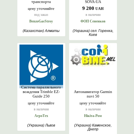
транспорта
SOVA-UA
9 200
цену уточняйте
UAH
под заказ
в наличии
BenzoGasStroy
ФОП Сененков
(Казахстан) Алматы
(Украина) сел. Горенка,
Киев
Система параллельного
вождения Trimble EZ-
Автонавигатор Garmin
Guide 250
nuvi 50
цену уточняйте
цену уточняйте
в наличии
в наличии
АгроТех
Нікіта-Ром
(Украина) Львов
(Украина) Каменское,
Днепр