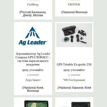
ГеоМетр
EKOTEK
(Россия) Балашиха,
(Украина) Винница
Днепр, Москва
Агронавигатор Ag Leader
Compass GPS ГЛОНАСС -
система параллельного
вождения
GPS Trimble Ez-guide 250
цену уточняйте
цену уточняйте
в наличии
в наличии
Агро Інвест
ЧФ ГеоАгронавт
(Украина) Киев,
(Украина) Харьков, Киев
Винница