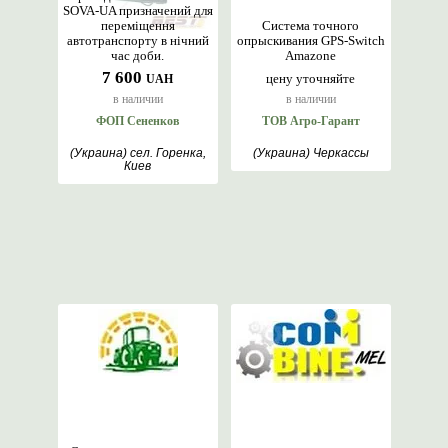
SOVA-UA призначений для
переміщення
Система точного
автотранспорту в нічний
опрыскивания GPS-Switch
час доби.
Amazone
7 600
цену уточняйте
UAH
в наличии
в наличии
ФОП Сененков
ТОВ Агро-Гарант
(Украина) сел. Горенка,
(Украина) Черкассы
Киев