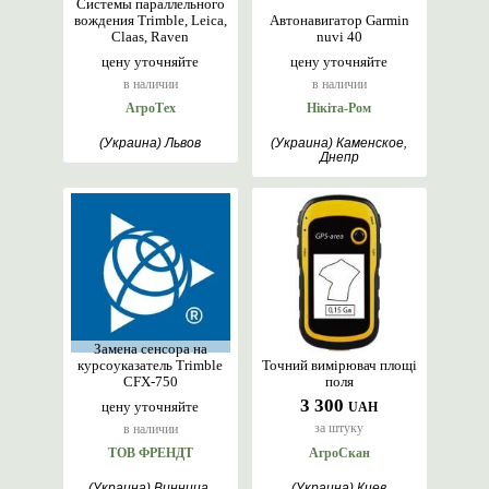
Системы параллельного
вождения Trimble, Leica,
Автонавигатор Garmin
Claas, Raven
nuvi 40
цену уточняйте
цену уточняйте
в наличии
в наличии
АгроТех
Нікіта-Ром
(Украина) Львов
(Украина) Каменское,
Днепр
Замена сенсора на
курсоуказатель Trimble
Точний вимірювач площі
CFX-750
поля
3 300
цену уточняйте
UAH
за штуку
в наличии
ТОВ ФРЕНДТ
АгроСкан
(Украина) Винница,
(Украина) Киев