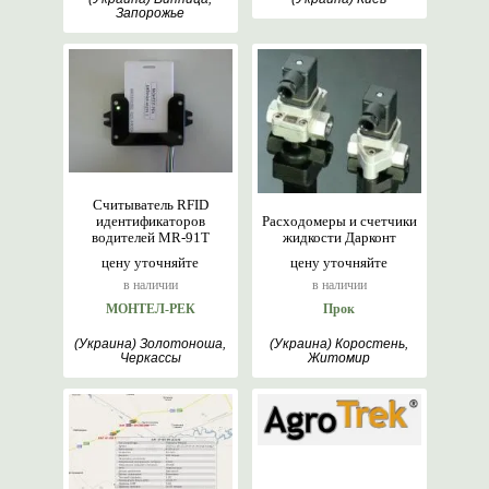
Запорожье
Считыватель RFID
идентификаторов
Расходомеры и счетчики
водителей MR-91T
жидкости Дарконт
цену уточняйте
цену уточняйте
в наличии
в наличии
МОНТЕЛ-РЕК
Прок
(Украина) Золотоноша,
(Украина) Коростень,
Черкассы
Житомир