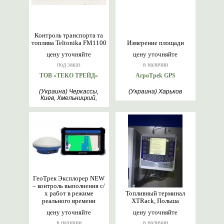
Контроль транспорта та
топлива Teltonika FM1100
Измерение площади
цену уточняйте
цену уточняйте
под заказ
в наличии
ТОВ «ТЕКО ТРЕЙД»
AгрoTреk GPS
(Украина) Черкассы,
(Украина) Харьков
Киев, Хмельницкий,
Львов, Харьков, Винница
ГеоТрек Эксплорер NEW
– контроль выполнения с/
х работ в режиме
Топливный терминал
реального времени
XTRack, Польша
цену уточняйте
цену уточняйте
в наличии
в наличии