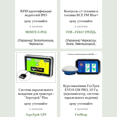
RFID идентификация
Контроль с/г техники и
водителей IP65
топлива BCE FM Blue+
цену уточняйте
цену уточняйте
в наличии
в наличии
МОНТЕЛ-РЕК
ТОВ «ТЕКО ТРЕЙД»
(Украина) Золотоноша,
(Украина) Черкассы,
Черкассы
Киев, Хмельницкий,
Львов, Харьков, Винница
Курсовказівник ГеоТрек
Система параллельного
EVO 8 GM PRO, 10 Гц
вождения для трактора -
(агронавігатор, система
"Aгрoтрek" Plus
паралельного водіння)
цену уточняйте
цену уточняйте
в наличии
в наличии
AгрoTреk GPS
ГеоМетр