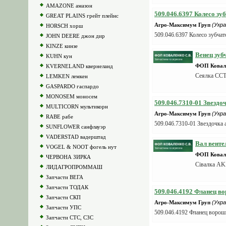
AMAZONE амазон
509.046.6397 Колесо зу
GREAT PLAINS грейт плейнс
Агро-Максимум Груп
(Укра
HORSCH хорш
509.046.6397 Колесо зубчат
JOHN DEERE джон дир
KINZE кинзе
Венец зуб
KUHN кун
ФОП Ковале
KVERNELAND квернеланд
Сеялка ССТ
LEMKEN лемкен
GASPARDO гаспардо
MONOSEM моносем
509.046.7310-01 Звезд
MULTICORN мультикорн
Агро-Максимум Груп
(Укра
RABE рабе
509.046.7310-01 Звездочка
SUNFLOWER санфлауэр
VADERSTAD вадерштад
Вал венте
VOGEL & NOOT фогель нут
ФОП Ковале
ЧЕРВОНА ЗИРКА
Сівалка 
ЛИДАГРОПРОММАШ
Запчасти ВЕГА
Запчасти ТОДАК
509.046.4192 Фланец в
Запчасти СКП
Агро-Максимум Груп
(Укра
Запчасти УПС
509.046.4192 Фланец воро
Запчасти СТС, СЗС