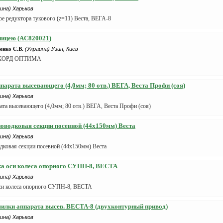
ина) Харьков
ое редуктора тукового (z=11) Веста, ВЕГА-8
упицею (AC820021)
нко С.В.
(Украина) Узин, Киев
ККОРД ОПТИМА
парата высевающего (4,0мм; 80 отв.) ВЕГА, Веста Профи (соя)
ина) Харьков
ата высевающего (4,0мм; 80 отв.) ВЕГА, Веста Профи (соя)
поводковая секции посевной (44х150мм) Веста
ина) Харьков
дковая секции посевной (44х150мм) Веста
лка оси колеса опорного СУПН-8, ВЕСТА
ина) Харьков
оси колеса опорного СУПН-8, ВЕСТА
шилки аппарата высев. ВЕСТА-8 (двухконтурный привод)
ина) Харьков