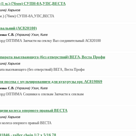
д (1 м.) (76мм) СУПН-8А,УПС,ВЕСТА
ина) Харьков
(1 м.) (76мм) СУПН-8А,УПС,ВЕСТА
увальний (AC820100)
нко С.В.
(Украина) Узин, Киев
орд ОПТИМА Запчасти на сеялку Вал соединительный АС820100
ппарата высевающего (без отверствий) ВЕГА, Веста Профи
ина) Харьков
ата высевающего (без отверствий) ВЕГА, Веста Профи
я посева с мульчированием для кукурузы орг. AC819869
нко С.В.
(Украина) Узин, Киев
орд ОПТИМА Сошники к сеялкам Запчасти к сеялкам
 цепи колеса опорного правый ВЕСТА
ина) Харьков
и колеса опорного правый ВЕСТА
846 - roller chain 1/2 x 5/16 78