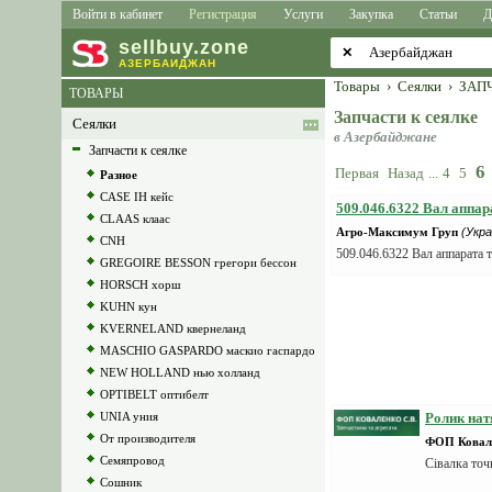
Войти в кабинет
Регистрация
Услуги
Закупка
Статьи
Д
sell
buy
.zone
✕
АЗЕРБАЙДЖАН
Товары
›
Сеялки
›
ЗАПЧ
ТОВАРЫ
Запчасти к сеялке
Сеялки
в Азербайджане
Запчасти к сеялке
6
Первая
Назад
...
4
5
Разное
CASE IH кейс
509.046.6322 Вал апп
CLAAS клаас
Агро-Максимум Груп
(Укра
CNH
509.046.6322 Вал аппарат
GREGOIRE BESSON грегори бессон
HORSCH хорш
KUHN кун
KVERNELAND квернеланд
MASCHIO GASPARDO маскио гаспардо
NEW HOLLAND нью холланд
OPTIBELT оптибелт
UNIA уния
Ролик на
От производителя
ФОП Ковале
Семяпровод
Сівалка то
Сошник