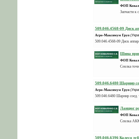
ФОП Ковале
Запчасти к 
509.046.4568-09 Диск а
Агро-Максимум Груп
(Укра
509.046.4568-09 Диск аппар
Шина прив
ФОП Ковале
Сеялка то
509.046.6480 Шарнир с
Агро-Максимум Груп
(Укра
509.046.6480 Шарнир соед.
Ланцюг ро
ФОП Ковале
Сеялка А
509.046.6396 Колесо зу