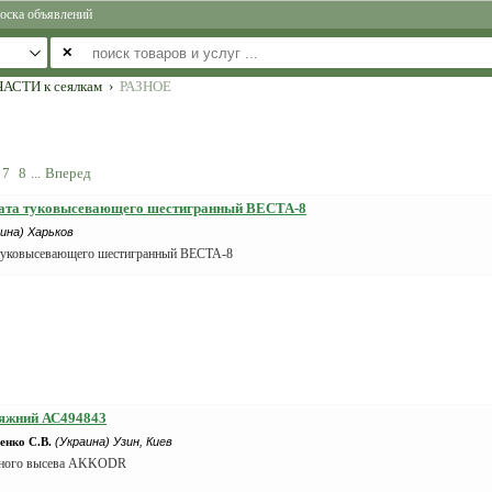
оска объявлений
✕
АСТИ к сеялкам
›
РАЗНОЕ
7
8
...
Вперед
арата туковысевающего шестигранный ВЕСТА-8
ина) Харьков
а туковысевающего шестигранный ВЕСТА-8
тяжний АС494843
нко С.В.
(Украина) Узин, Киев
чного высева AKKODR