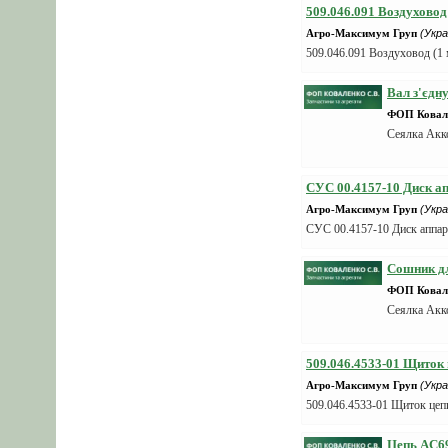
Загрузчики сеялок
509.046.091 Воздухово
Тележки транспортировки
Агро-Максимум Груп
(Укра
509.046.091 Воздуховод 
Средства защиты растений
Удобрения
Вал з'єдн
Семена сельхоз культур
ФОП Ковале
Сеялка Акк
Зерноочистительные машины
Тракторы
СУС 00.4157-10 Диск а
Жатки
Агро-Максимум Груп
(Укра
Комбайны
СУС 00.4157-10 Диск аппар
Кормозаготовительная техника
Сошник дл
Разбрасыватели удобрений
ФОП Ковале
Почвообрабатывающая техника
Сеялка Акк
Навесное оборудование
Техника для овощеводства
509.046.4533-01 Щиток
Садовая техника, оборудование,
Агро-Максимум Груп
(Укра
инвентарь
509.046.4533-01 Щиток цеп
Запчасти для сельхоз техники
Цепь AC691