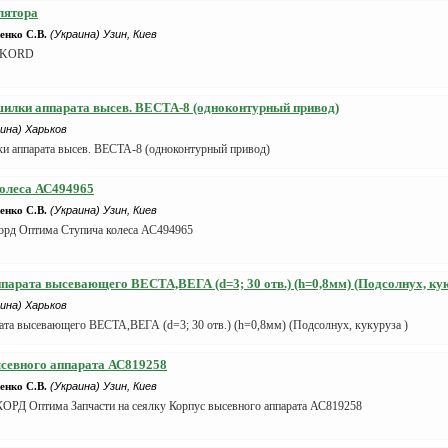
лятора
нко С.В.
(Украина) Узин, Киев
AKKORD
шилки аппарата высев. ВЕСТА-8 (одноконтурный привод)
ина) Харьков
и аппарата высев. ВЕСТА-8 (одноконтурный привод)
олеса АС494965
нко С.В.
(Украина) Узин, Киев
орд Оптима Ступича колеса АС494965
ппарата высевающего ВЕСТА,ВЕГА (d=3; 30 отв.) (h=0,8мм) (Подсолнух, кук
ина) Харьков
рата высевающего ВЕСТА,ВЕГА (d=3; 30 отв.) (h=0,8мм) (Подсолнух, кукуруза )
севного аппарата АС819258
нко С.В.
(Украина) Узин, Киев
ОРД Оптима Запчасти на сеялку Корпус высевного аппарата АС819258