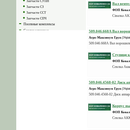
Запчасти СУПН
Вал венте
Запчасти СЗ
ФОП Ковале
Запчасти ССТ
Сівалка 
Запчасти СПЧ
Посевные комплексы
Сеялки зерновые
509.046.668А Вал воро
Сеялки зернотравяные
Агро-Максимум Груп
(Укра
Сеялки зернотуковые
509.046.668А Вал ворошилк
Сеялки туковые
Ступиця к
Нулевой технологии
ФОП Ковале
Сеялки пневматические
Сеялка Акк
Сеялки универсальные
Сеялки специальные
Сеялки стерневые
509.046.4568-02 Диск а
Сеялки точного высева
Агро-Максимум Груп
(Укра
тракторные сеялки
509.046.4568-02 Диск аппа
для мини-трактора
Корпус вы
Сеялки овощные
ФОП Ковале
Сеялки ручные
Сеялка АКК
Сеялка СУПН
Сеялки б/у