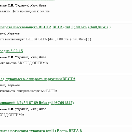
нко С.В.
(Украина) Узин, Киев
сеялкам Цепи приводные к сеялке
ппарата высевающего ВЕСТА,ВЕГА (d=1,0; 80 отв.) (h=0,8мм) ( )
ина) Харьков
ата высевающего ВЕСТА,ВЕГА (d=1,0; 80 отв.) (h=0,8мм) ( )
одна 5.00-15
нко С.В.
(Украина) Узин, Киев
чного высева АККОРД ОПТИМА
оед. туковысев. аппарата наружный ВЕСТА
ина) Харьков
 туковысев. аппарата наружный ВЕСТА
ликовий 1/2x5/16" 69 links cpl (AC691842)
нко С.В.
(Украина) Узин, Киев
ККОРД ОПТИМА
бчатое редуктора тукового (z=11) Веста, ВЕГА-8