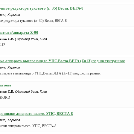
бчатое редуктора тукового (z=35) Веста, ВЕГА-8
ина) Харьков
ое редуктора тукового (z=35) Веста, ВЕГА-8
чатки в/аппарата Z-90
нко С.В.
(Украина) Узин, Киев
-12
очка аппарата высевающего УПС,Веста,ВЕГА (Z=13) под шестигранник
ина) Харьков
 аппарата высевающего УПС,Веста,ВЕГА (Z=13) под шестигранник
лятова
нко С.В.
(Украина) Узин, Киев
AKKORD
орошилки аппарата высев. УПС, ВЕСТА-8
ина) Харьков
шилки аппарата высев. УПС, ВЕСТА-8