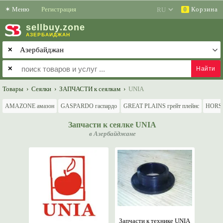
✶
Меню
Регистрация
Корзина
0
sell
buy
.zone
АЗЕРБАЙДЖАН
✕
✕
Товары
›
Сеялки
›
ЗАПЧАСТИ к сеялкам
›
UNIA
AMAZONE амазон
GASPARDO гаспардо
GREAT PLAINS грейт плейнс
HORS
Запчасти к сеялке UNIA
в Азербайджане
Запчасти к технике UNIA