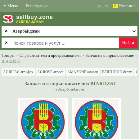
✶
Меню
Регистрация
Корзина
0
sell
buy
.zone
АЗЕРБАЙДЖАН
✕
✕
Товары
›
Опрыскиватели и протравливатели
›
Запчасти к опрыскивателям
›
BIARDZKI
AGRIFAC агрифак
AGROSE агросе
AMAZONE амазон
BERTHOUD берту
G
Запчасти к опрыскивателям BIARDZKI
в Азербайджане