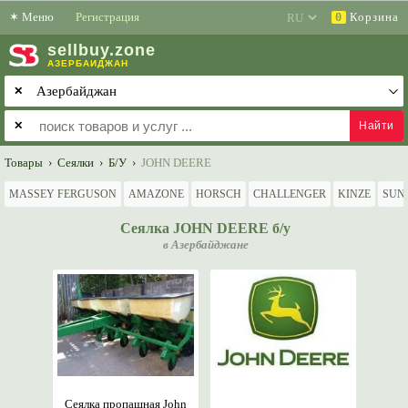
✶
Меню
Регистрация
Корзина
0
sell
buy
.zone
АЗЕРБАЙДЖАН
✕
✕
Товары
›
Сеялки
›
Б/У
›
JOHN DEERE
MASSEY FERGUSON
AMAZONE
HORSCH
CHALLENGER
KINZE
SUN
Сеялка JOHN DEERE б/у
в Азербайджане
Сеялка пропашная John