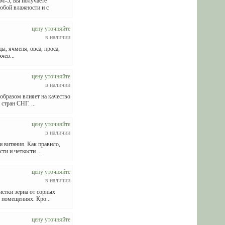
М-5, вы получаете
юбой влажности и с
цену уточняйте
в наличии
ы, ячменя, овса, проса,
чев...
цену уточняйте
в наличии
образом влияет на качество
тран СНГ. ...
цену уточняйте
в наличии
 витания. Как правило,
и и четкости ...
цену уточняйте
в наличии
стки зерна от сорных
 помещениях. Кро...
цену уточняйте