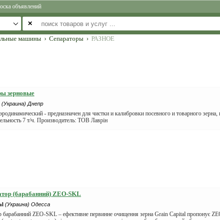
оска объявлений
✕
ельные машины
›
Сепараторы
›
РАЗНОЕ
ры зерновые
(Украина) Днепр
эродинамический - предназначен для чистки и калибровки посевного и товарного зерна, 
льность 7 т/ч. Производитель: ТОВ Лаврін
атор (барабанний) ZEO-SKL
al
(Украина) Одесса
р барабанний ZEO‑SKL – ефективне первинне очищення зерна Grain Capital пропонує 