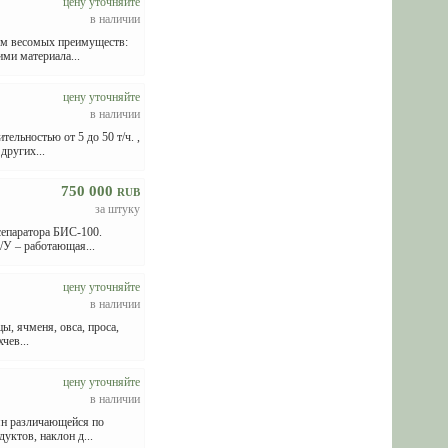
цену уточняйте
в наличии
ом весомых преимуществ:
ми материала...
цену уточняйте
в наличии
льностью от 5 до 50 т/ч. ,
других...
750 000
RUB
за штуку
сепаратора БИС-100.
/У – работающая...
цену уточняйте
в наличии
ы, ячменя, овса, проса,
чев...
цену уточняйте
в наличии
ян различающейся по
уктов, наклон д...