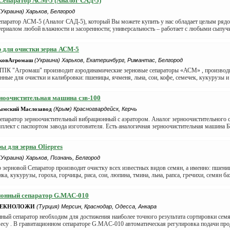
Сепаратор АСМ-5 (Аналог САД-5)
(Украина) Харьков, Белгород
епаратор АСМ-5 (Аналог САД-5), который Вы можете купить у нас обладает целым ряд
териалом любой влажности и засоренности; универсальность – работает с любыми сыпучи
 для очистки зерна АСМ-5
ьковАгромаш
(Украина) Харьков, Екатеринбург, Римантас, Белгород
ТПК "Агромаш" производит аэродинамические зерновые сепараторы «АСМ» , производите
нные для очистки и калибровки: пшеницы, ячменя, льна, сои, кофе, семечек, кукурузы и 
ноочистительная машина сзв-100
ымский Маслозавод
(Крым) Красногвардейск, Керчь
епаратор зерноочистительный вибрационный с аэратором. Аналог зерноочистительного 
лект с паспортом завода изготовителя. Есть аналогичная зерноочистительная машина Б
ы для зерна Oliepres
(Украина) Харьков, Познань, Белгород
 зерновой Сепаратор производит очистку всех известных видов семян, а именно: пшениц
ка, кукурузы, гороха, горчицы, риса, сои, люпина, тмина, льна, рапса, гречихи, семян бах
ионный сепаратор G.MAC-010
ТЕКНОЛОЖИ
(Турция) Мерсин, Краснодар, Одесса, Анкара
ный сепаратор необходим для достижения наиболее точного результата сортировки сем
есу . В гравитационном сепараторе G.MAC-010 автоматическая регулировка подачи прод