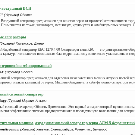
р воздушный ВСН
С"
(Украина) Одесса
: Воздушный сепаратор предназначен для очистки зерна от примесей отличающихся аэр
 Применяется на токах, элеваторах, мельницах, крупоцехах и комбикормовых заводах. О
ые сепараторы
(Украина) Каменское, Днепр
й барабанный сепаратор КБС 1270.4.00 Сепараторы типа КБС — это универсальное обор
 культур, что является возможным благодаря плавному изменению угла наклона и скор
р зерновой комбинированный
AY
(Украина) Одесса
нный сепаратор предназначен для отделения нежелательных мелких летучих частей зерн
апример, мелкие камешки) от зерна. Машина объединяет в себе функцию сепаратора зерна
нный ситовый сепаратор
logy
(Турция) Мерсин, Анкара
й ситовый сепаратор Область Применения: Это первый аппарат который нужно использо
имеют эффективные системы предварительного и последующего всасывания для сепараци
тительная машина, аэродинамический сепаратор зерна АСМ-5 безрешетны
ьковАгромаш
(Украина) Харьков, Екатеринбург, Римантас, Белгород