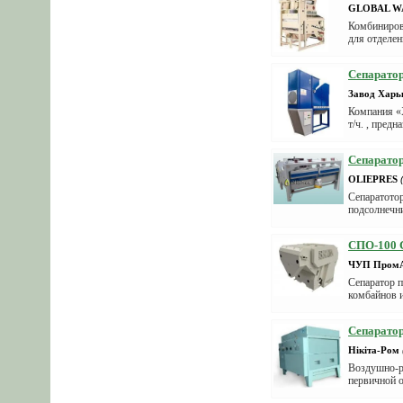
GLOBAL W
Комбиниро
для отделен
Сепарато
Завод Хар
Компания «
т/ч. , пред
Сепаратор
OLIEPRES
Cепаратотор
подсолнечни
СПО-100 С
ЧУП ПромА
Сепаратор 
комбайнов и
Сепарато
Нікіта-Ром
Воздушно-р
первичной о