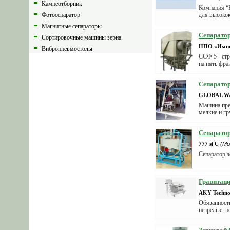
Камнеотборник
Компания “
Фотосепаратор
для высокок
Магнитные сепараторы
Сепарато
Сортировочные машины зерна
НПО «Импе
Вибропневмостолы
ССФ-5 - стр
Скальператоры
на пять фра
Триеры
Моечные машины для зерна
Сепарато
Падди-машины
GLOBAL W
Вибростол
Машина пред
мелкие и гр
Семенные заводы
Транспортеры и Конвейеры
Сепаратор
Элеваторы
777 si C
(Мо
Сепаратор з
Жатки
Комбайны
Гравитац
Сеялки
AKY Techno
Обязанности
незрелые, п