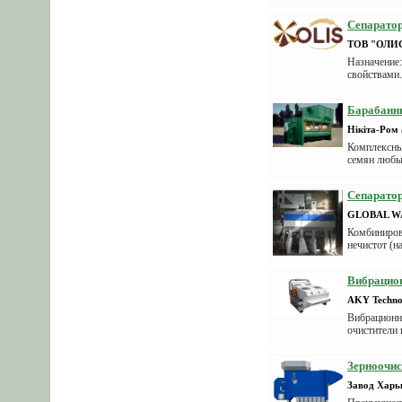
Сепарато
ТОВ "ОЛИ
Назначение
свойствами.
Барабанн
Нікіта-Ром
Комплексны
семян любых
Сепарато
GLOBAL W
Комбинирова
нечистот (н
Вибрацио
AKY Techno
Вибрационны
очистители 
Зерноочис
Завод Хар