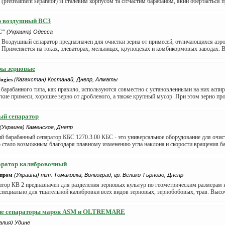
(pretreatment separator) зі сталевим корпусом та сітчастим барабаном, який обертається п
р воздушный ВСЗ
С"
(Украина) Одесса
: Воздушный сепаратор предназначен для очистки зерна от примесей, отличающихся аэ
 Применяется на токах, элеваторах, мельницах, крупоцехах и комбикормовых заводах. В
ры зерновые
ogies
(Казахстан) Костанай, Днепр, Алматы
барабанного типа, как правило, используются совместно с установленными на них аспи
гкие примеси, хорошее зерно от дробленого, а также крупный мусор. При этом зерно про
ый сепаратор
(Украина) Каменское, Днепр
 барабанный сепаратор КБС 1270.3.00 КБС - это универсальное оборудование для очис
о стало возможным благодаря плавному изменению угла наклона и скорости вращения бар
аратор калибровочный
пром
(Украина) пгт. Томаковка, Волгоград, гр. Велико Търново, Днепр
тор КВ 2 предназначен для разделения зерновых культур по геометрическим размерам и
специально для тщательной калибровки всех видов зерновых, зернобобовых, трав. Высоч
ие сепараторы марок ASM и OLTREMARE
алия) Удине