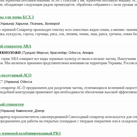
ва зерноочистительной машины АСМ-5 Покупая у нас зерноочистительную машину АС
ие, обладающее следующим рядом преимуществ: обработка собранного с поля урожая л
ы для зерна БСХ 3
(Украина) Харьков, Познань, Белгород
 зерновой Сепаратор производит очистку всех известных видов семян, а именно: пшениц
ка, кукурузы, гороха, горчицы, риса, сои, люпина, тмина, льна, рапса, гречихи, семян бах
й сепаратор ARA
ТЕКНОЛОЖИ
(Турция) Мерсин, Краснодар, Одесса, Анкара
 серии ARA очищают все виды зерновых культур от пыли и мелких частиц. Наилучшим 
на. Мы являемся прямыми представителями компании на территории Украины, России и с
р воздушный АСО
С"
(Украина) Одесса
епаратор АС-О предназначен для разделения частиц, отличающихся величиной скорости
подобной конструкции применяют при необходимости обеспечения высокой эффективност
ый сепаратор
(Украина) Каменское, Днепр
аратор ворохоочиститель самопередвижной Самоходный сепаратор используется для очи
предназначен для работы на открытых площадках с твердым покрытием или в складских
р зерновой комбинированный PKS