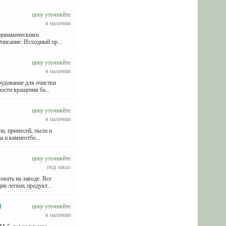
цену уточняйте
в наличии
одинамическими
писание: Исходный пр...
цену уточняйте
в наличии
удование для очистки
ости вращения ба...
цену уточняйте
в наличии
а, примесей, пыли и
 и камнеотбо...
цену уточняйте
под заказ
вать на заводе. Все
и легких продукт...
й
цену уточняйте
в наличии