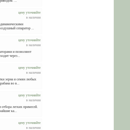
риводом. ...
цену уточняйте
в наличии
родинамическими
оздушный сепаратор ...
цену уточняйте
в наличии
раторами и позволяют
ходит через...
цену уточняйте
в наличии
тки зерна и семян любых
абана во в...
цену уточняйте
в наличии
 отбора легких примесей.
айшие ка...
цену уточняйте
в наличии