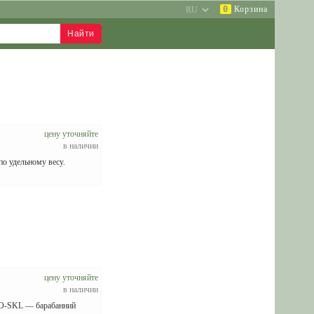
0
Корзина
цену уточняйте
в наличии
по удельному весу.
цену уточняйте
в наличии
ZEO‑SKL — барабанний