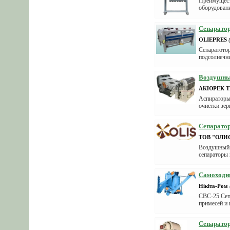
Преимущест
оборудован
разным...
Сепаратор
OLIEPRES
Cепаратотор
подсолнечни
Воздушны
АКЮРЕК 
Аспираторы
очистки зер
Сепарато
ТОВ "ОЛИ
Воздушный с
сепараторы 
Самоходн
Нікіта-Ром
СВС-25 Сеп
примесей и 
Сепарато