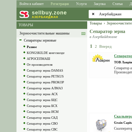
Войти в кабинет
Регистрация
Услуги
Закупка
Статьи
Д
sell
buy
.zone
✕
АЗЕРБАЙДЖАН
Товары
›
Зерноочистит
ТОВАРЫ
Сепаратор зерна
Зерноочистительные машины
в Азербайджане
Сепараторы зерновые
1
2
Вперед
Разное
KONGSKILDE конгскилде
Сепарато
АГРОСЕПМАШ
ТОВ Лаврін
От производителя
Сепаратор а
Сепаратор зерна DAMAS
Производите
Сепаратор зерна PETKUS
Сепаратор зерна PROKOP
Сепаратор зерна АЛМАЗ
Сепаратор зерна АСХ
Сепаратор зерна БЦС
Сепаратор зерна БСХ
Сепаратор зерна ИСМ
Скальпер
Сепаратор зерна САД
Grain Capit
Сепаратор зерна СВО
Скалперато
Сепаратор зерна СВС