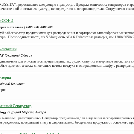
RUSSITA” предоставляет следующие виды услуг: Продажа оптических сепараторов 
ачественной очистки с/х культур, непосредственно от производителя. Сотрудничая с ко
р ССФ-5
рия металлов»
(Украина) Харьков
уйный сепаратор предназначен для распределения и сортировки откалиброванных зерно
кций. Производительность, т/ч 5 Мощность, кВт 6 Габаритные размеры, мм 1300х3050х
р ситовый
AY
(Украина) Одесса
назначена для очистки и сепарации зернистых сухих, сыпучих материалов на системе си
убые примеси, а также с помощью потока воздуха в аспирационном шкафу с рециркуляцие
 зерна
лдова) Кишинев
ерна
ионный Сепаратор
logy
(Турция) Мерсин, Анкара
 машины: Гравитационный Сепаратор предназначен для выделения и сепарации разных п
оврежденные, потерявшей влагу и следовательно, бесцветные продукты от основного прод