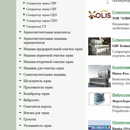
скалператор 
Сепаратор зерна СВУ
Сепаратор зерна СВТ
Сепарато
Сепаратор зерна СДО
ТОВ "ОЛИ
Сепаратор зерна СПО
Назначение
Сепаратор СТ
свойствами.
Зерноочистительные комплексы
Зерноочистительные машины-
Сепарато
зернометатели
GBS Technol
Машина предварительной очистки зерна
Сепараторы 
Машина первичной очистки зерна
отделять ле
Машина вторичной очистки зерна
Барабанн
Машины для очистки зерна
Нікіта-Ром
Семяочистительные машины
Комплексный
Шелушитель зерна
культур, чт
Просеиватели зерна
Калибратор зерна
Вибросеп
Вибросито
ФорумАгро
Очиститель вороха
Вибросепара
Разработан 
Веялки для зерна
Грохоты
Оптическ
Увлажнитель зерна
Russita
(Ит