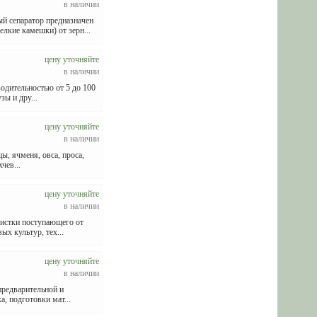
в наличии
сепаратор предназначен
елкие камешки) от зерн...
цену уточняйте
в наличии
дительностью от 5 до 100
зы и дру...
цену уточняйте
в наличии
ы, ячменя, овса, проса,
чев...
цену уточняйте
в наличии
чистки поступающего от
х культур, тех...
цену уточняйте
в наличии
предварительной и
, подготовки мат...