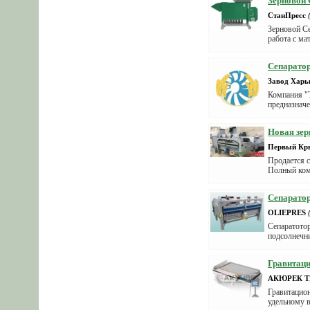
Зерновой 
СтанПресс
Зерновой С
работа с ма
Сепаратор
Завод Хар
Компания "
предназначе
Новая зер
Первый Кр
Продается с
Полный комп
Сепаратор
OLIEPRES
Cепаратотор
подсолнечни
Гравитац
АКЮРЕК 
Гравитацион
удельному в