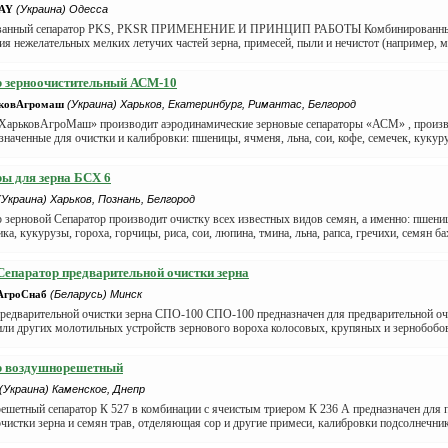
AY
(Украина) Одесса
ванный сепаратор PKS, PKSR ПРИМЕНЕНИЕ И ПРИНЦИП РАБОТЫ Комбинированный 
ия нежелательных мелких летучих частей зерна, примесей, пыли и нечистот (например, м
р зерноочистительный АСМ-10
ьковАгромаш
(Украина) Харьков, Екатеринбург, Римантас, Белгород
ХарьковАгроМаш» производит аэродинамические зерновые сепараторы «АСМ» , произво
назначенные для очистки и калибровки: пшеницы, ячменя, льна, сои, кофе, семечек, кукуру
ы для зерна БСХ 6
(Украина) Харьков, Познань, Белгород
 зерновой Сепаратор производит очистку всех известных видов семян, а именно: пшениц
ка, кукурузы, гороха, горчицы, риса, сои, люпина, тмина, льна, рапса, гречихи, семян бах
епаратор предварительной очистки зерна
гроСнаб
(Беларусь) Минск
предварительной очистки зерна СПО-100 СПО-100 предназначен для предварительной о
ли других молотильных устройств зернового вороха колосовых, крупяных и зернобобовы
р воздушнорешетный
(Украина) Каменское, Днепр
ешетный сепаратор К 527 в комбинации с ячеистым триером К 236 А предназначен для 
чистки зерна и семян трав, отделяющая сор и другие примеси, калибровки подсолнечника