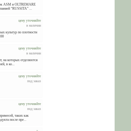
марок ASM и OLTREMARE
мпанией “RUSSITA” ...
цену уточняйте
в наличии
вых культур по плотности
200
цену уточняйте
в наличии
т, на которых отделяются
й, в ко...
цену уточняйте
под заказ
цену уточняйте
под заказ
римесей, таких как
укта после пре...