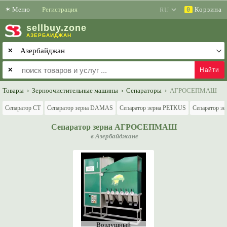
✶
Меню
Регистрация
Корзина
0
sell
buy
.zone
АЗЕРБАЙДЖАН
✕
✕
Товары
›
Зерноочистительные машины
›
Сепараторы
›
АГРОСЕПМАШ
Сепаратор СТ
Сепаратор зерна DAMAS
Сепаратор зерна PETKUS
Сепаратор з
Сепаратор зерна АГРОСЕПМАШ
в Азербайджане
Воздушный