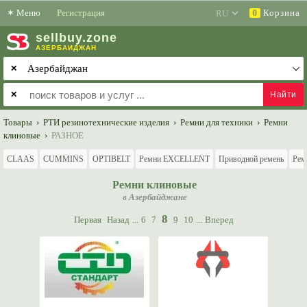
✶
Меню
Регистрация
Корзина
0
sell
buy
.zone
АЗЕРБАЙДЖАН
✕
✕
Товары
›
РТИ резинотехнические изделия
›
Ремни для техники
›
Ремни
клиновые
›
РАЗНОЕ
CLAAS
CUMMINS
OPTIBELT
Ремни EXCELLENT
Приводной ремень
Рем
Ремни клиновые
в Азербайджане
8
Первая
Назад
...
6
7
9
10
...
Вперед