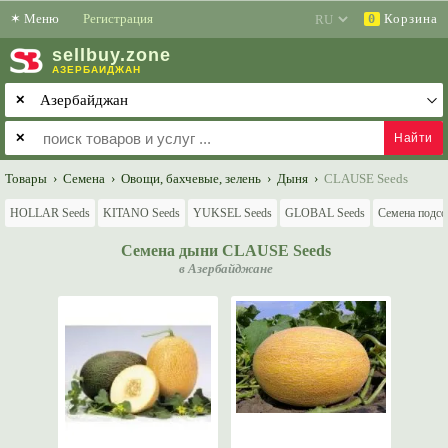
✶
Меню
Регистрация
Корзина
0
sell
buy
.zone
АЗЕРБАЙДЖАН
✕
✕
Товары
›
Семена
›
Овощи, бахчевые, зелень
›
Дыня
›
CLAUSE Seeds
HOLLAR Seeds
KITANO Seeds
YUKSEL Seeds
GLOBAL Seeds
Семена подсо
Семена дыни CLAUSE Seeds
в Азербайджане