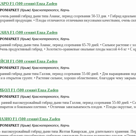
РО F1 (500 семян) Enza Zaden
АГРОМАРКЕТ
(Крым) Красноперекопск, Керчь
 очень ранний гибрид дыни типа Ананас, период созревания 50-53 дня. • Гибрид идеальн
ерхранней продукции. • Плоды отличаются отличными вкусовыми качествами, очень сил
НА F1 (500 семян) Enza Zaden
АГРОМАРКЕТ
(Крым) Красноперекопск, Керчь
 ранний гибрид дыни типа Ананас, период созревания 65-70 дней. • Сильное растение с
Очень продуктивный гибрид. • Золотисто-оранжевые овальные плоды массой 4-6 кг • С кр
СИ F1 (500 семян) Enza Zaden
АГРОМАРКЕТ
(Крым) Красноперекопск, Керчь
 ранний гибрид дыни типа Галлия, период созревания 55-60 дней. • Для выращивания п
и в открытом грунте. • Растение сильное, хорошо облиственное, благодаря чему закрыва
БОЛ F1 (500 семян) Enza Zaden
АГРОМАРКЕТ
(Крым) Красноперекопск, Керчь
 ранний высокоурожайный гибрид дыни типа Галлия, период созревания 55-60 дней. • С
паратом и боковыми плетями. • Отличная завязываемость плодов. • Плоды округлые, зо
АЗИО F1 (500 семян) Enza Zaden
АГРОМАРКЕТ
(Крым) Красноперекопск, Керчь
- высокоурожайный гибрид дыни типа Желтая Канарская, для длительного хранения. Пери
ение обладает способностью стабильно завязывать большое количество плодов. • Очень