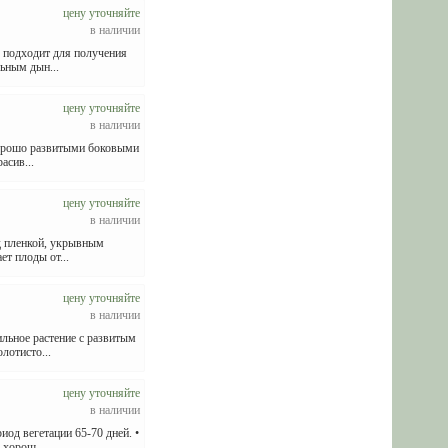
цену уточняйте
в наличии
о подходит для получения
ьным дын...
цену уточняйте
в наличии
 хорошо развитыми боковыми
асив...
цену уточняйте
в наличии
од пленкой, укрывным
ет плоды от...
цену уточняйте
в наличии
ильное растение с развитым
лотисто...
цену уточняйте
в наличии
од вегетации 65-70 дней. •
 хорош...