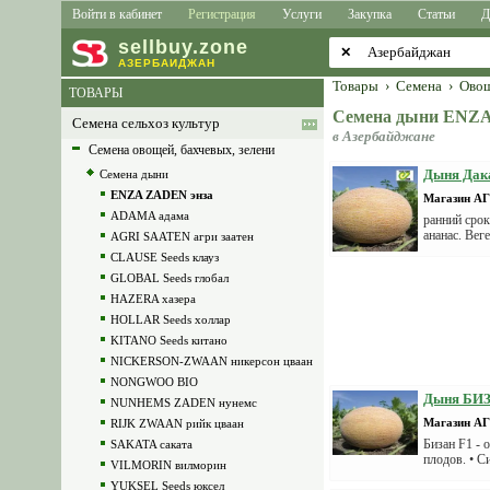
Войти в кабинет
Регистрация
Услуги
Закупка
Статьи
Д
sell
buy
.zone
✕
АЗЕРБАЙДЖАН
Товары
›
Семена
›
Овощ
ТОВАРЫ
Семена дыни ENZ
Семена сельхоз культур
в Азербайджане
Семена овощей, бахчевых, зелени
Дыня Дака
Семена дыни
ENZA ZADEN энза
Магазин 
ADAMA адама
ранний срок
ананас. Вег
AGRI SAATEN агри заатен
CLAUSE Seeds клауз
GLOBAL Seeds глобал
HAZERA хазера
HOLLAR Seeds холлар
KITANO Seeds китано
NICKERSON-ZWAAN никерсон цваан
NONGWOO BIO
Дыня БИЗА
NUNHEMS ZADEN нунемс
Магазин 
RIJK ZWAAN рийк цваан
Бизан F1 - 
SAKATA саката
плодов. • С
VILMORIN вилморин
YUKSEL Seeds юксел