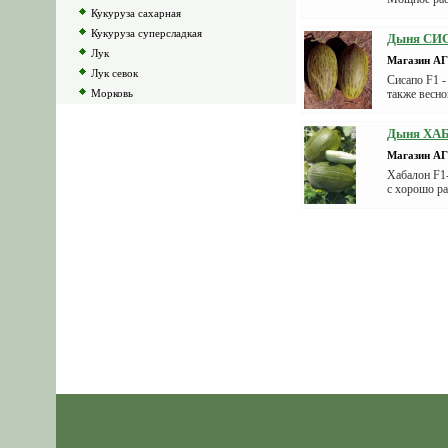
Кукуруза сахарная
Кукуруза суперсладкая
Дыня СИС
Лук
Магазин 
Лук севок
Сисапо F1 -
Морковь
также весно
Огурцы
Дыня ХАБ
Пастернак
Патиссоны
Магазин 
Перец сладкий
Хабалон F1-
с хорошо ра
Перец острый
Петрушка
Редис
Редька
Репа
Рукола
Салат
Свекла
Сельдерей
Томаты
Тыква
Укроп
Фенхель