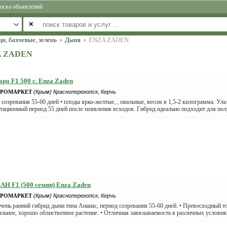
оска объявлений
✕
и, бахчевые, зелень
›
Дыня
›
ENZA ZADEN
A ZADEN
ро F1 500 с. Enza Zaden
АГРОМАРКЕТ
(Крым) Красноперекопск, Керчь
 созревания 55-60 дней • плоды ярко-желтые, , овальные, весом в 1,5-2 килограмма. Ул
етационный период 55 дней после появления всходов. Гибрид идеально подходит для полу
Н F1 (500 семян) Enza Zaden
АГРОМАРКЕТ
(Крым) Красноперекопск, Керчь
очень ранний гибрид дыни типа Ананас, период созревания 55-60 дней. • Превосходный т
ильное, хорошо облиственное растение. • Отличная завязываемость в различных условия