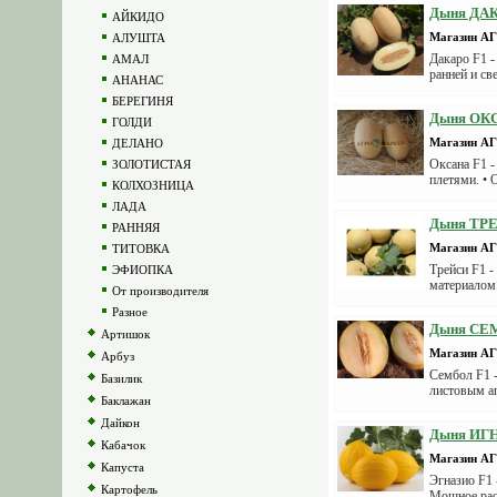
Дыня ДАКА
АЙКИДО
Магазин 
АЛУШТА
Дакаро F1 -
АМАЛ
ранней и св
АНАНАС
БЕРЕГИНЯ
Дыня ОКСА
ГОЛДИ
Магазин 
ДЕЛАНО
Оксана F1 -
ЗОЛОТИСТАЯ
плетями. • 
КОЛХОЗНИЦА
ЛАДА
Дыня ТРЕЙ
РАННЯЯ
Магазин 
ТИТОВКА
Трейси F1 -
ЭФИОПКА
материалом 
От производителя
Разное
Дыня СЕМ
Артишок
Магазин 
Арбуз
Сембол F1 -
Базилик
листовым ап
Баклажан
Дайкон
Дыня ИГН
Кабачок
Магазин 
Капуста
Эгназио F1 
Картофель
Мощное раст