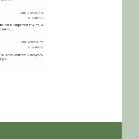
цену уточняйте
в наличии
вания в открытом грунте, а
логии....
цену уточняйте
в наличии
Растение сильное и мощное,
рас...