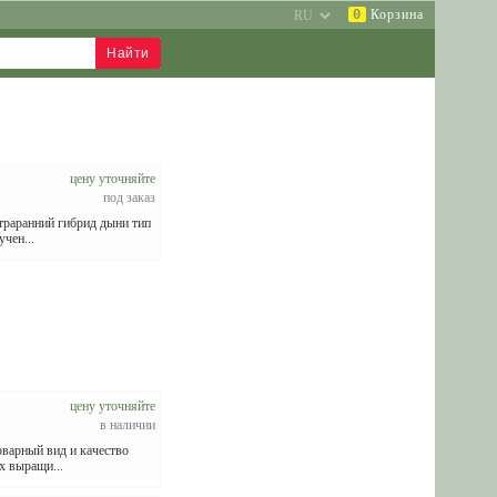
0
Корзина
цену уточняйте
под заказ
ьтраранний гибрид дыни тип
чен...
цену уточняйте
в наличии
оварный вид и качество
х выращи...