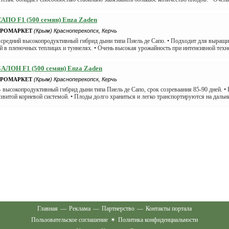
АПО F1 (500 семян) Enza Zaden
АГРОМАРКЕТ
(Крым) Красноперекопск, Керчь
 средний высокопродуктивный гибрид дыни типа Пиель де Сапо. • Подходит для выращи
й в пленочных теплицах и туннелях. • Очень высокая урожайность при интенсивной техно
АЛОН F1 (500 семян) Enza Zaden
АГРОМАРКЕТ
(Крым) Красноперекопск, Керчь
 высокопродуктивный гибрид дыни типа Пиель де Сапо, срок созреваания 85-90 дней. • 
звитой корневой системой. • Плоды долго храниться и легко транспортируются на дальни 
Главная
—
Реклама
—
Партнерство
—
Контакты портала
Пользовательское соглашение
✶
Политика конфиденциальности