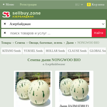
✶
Меню
Регистрация
Корзина
0
sell
buy
.zone
АЗЕРБАЙДЖАН
✕
✕
Товары
›
Семена
›
Овощи, бахчевые, зелень
›
Дыня
›
NONGWOO BIO
KITANO Seeds
YUKSEL Seeds
HOLLAR Seeds
CLAUSE Seeds
GLOBAL See
Семена дыни NONGWOO BIO
в Азербайджане
Дыня ДАЛМАТИН F1