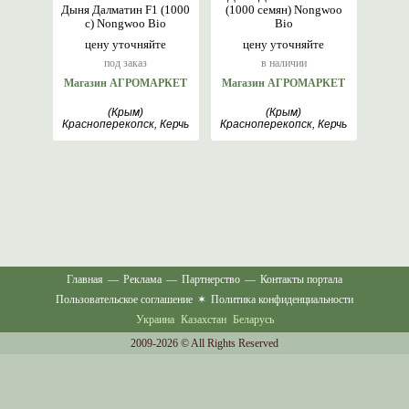
Дыня Далматин F1 (1000
(1000 семян) Nongwoo
с) Nongwoo Bio
Bio
цену уточняйте
цену уточняйте
под заказ
в наличии
Магазин АГРОМАРКЕТ
Магазин АГРОМАРКЕТ
(Крым)
(Крым)
Красноперекопск, Керчь
Красноперекопск, Керчь
Главная
—
Реклама
—
Партнерство
—
Контакты портала
Пользовательское соглашение
✶
Политика конфиденциальности
Украина
Казахстан
Беларусь
2009-2026 © All Rights Reserved