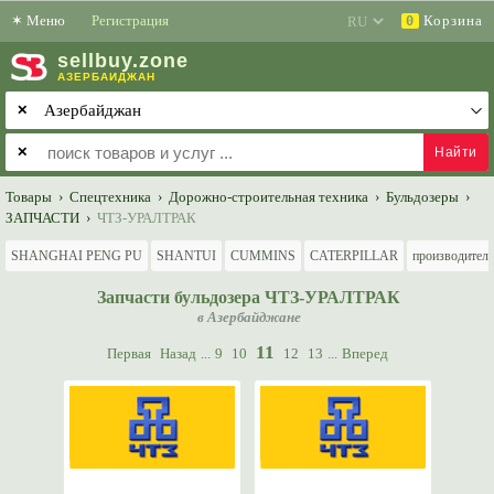
✶
Меню
Регистрация
Корзина
0
sell
buy
.zone
АЗЕРБАЙДЖАН
✕
✕
Товары
›
Спецтехника
›
Дорожно-строительная техника
›
Бульдозеры
›
ЗАПЧАСТИ
›
ЧТЗ-УРАЛТРАК
SHANGHAI PENG PU
SHANTUI
CUMMINS
CATERPILLAR
производител
Запчасти бульдозера ЧТЗ-УРАЛТРАК
в Азербайджане
11
Первая
Назад
...
9
10
12
13
...
Вперед