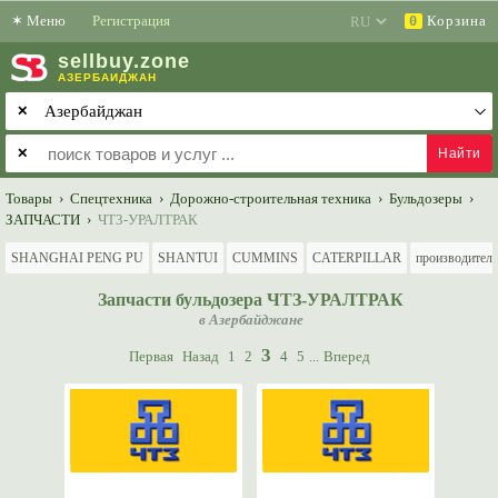
✶
Меню
Регистрация
Корзина
0
sell
buy
.zone
АЗЕРБАЙДЖАН
✕
✕
Товары
›
Спецтехника
›
Дорожно-строительная техника
›
Бульдозеры
›
ЗАПЧАСТИ
›
ЧТЗ-УРАЛТРАК
SHANGHAI PENG PU
SHANTUI
CUMMINS
CATERPILLAR
производител
Запчасти бульдозера ЧТЗ-УРАЛТРАК
в Азербайджане
3
Первая
Назад
1
2
4
5
...
Вперед