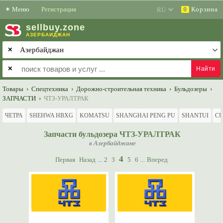
✶
Меню
Регистрация
Корзина
0
sell
buy
.zone
АЗЕРБАЙДЖАН
✕
✕
Товары
›
Спецтехника
›
Дорожно-строительная техника
›
Бульдозеры
›
ЗАПЧАСТИ
›
ЧТЗ-УРАЛТРАК
ЧЕТРА
SHEHWA HBXG
KOMATSU
SHANGHAI PENG PU
SHANTUI
C
Запчасти бульдозера ЧТЗ-УРАЛТРАК
в Азербайджане
4
Первая
Назад
...
2
3
5
6
...
Вперед