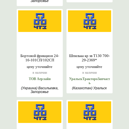
Запорожье
Бортовой фрикцион 24-
Шпилька кр зв Т130 700-
16-101СП/102СП
29-2369*
цену уточняйте
цену уточняйте
в наличии
в наличии
ТОВ Аерлайн
УральскТрактороЗапчаст
ь
(Украина) Васильевка,
(Казахстан) Уральск
Запорожье