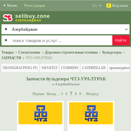
✶
Меню
Регистрация
Корзина
0
sell
buy
.zone
АЗЕРБАЙДЖАН
✕
✕
Товары
›
Спецтехника
›
Дорожно-строительная техника
›
Бульдозеры
›
ЗАПЧАСТИ
›
ЧТЗ-УРАЛТРАК
SHANGHAI PENG PU
SHANTUI
CUMMINS
CATERPILLAR
производител
Запчасти бульдозера ЧТЗ-УРАЛТРАК
в Азербайджане
7
Первая
Назад
...
5
6
8
9
...
Вперед