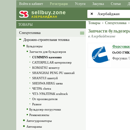
Войти в кабинет
Регистрация
Услуги
Закупка
Статьи
Д
sell
buy
.zone
✕
АЗЕРБАЙДЖАН
Товары
›
Спецтехника
›
ТОВАРЫ
Запчасти бульдоз
Спецтехника
в Азербайджане
Дорожно-строительная техника
Форсунки
Бульдозеры
Запчасти для бульдозеров
ОсОО ГМК 
CUMMINS камминз
Форсунки /
CATERPILLAR катерпиллер
KOMATSU коматсу
SHANGHAI PENG PU шанхай
SHANTUI шантуй
SHEHWA HBXG шева
ЧЕТРА chetra
ЧТЗ-УРАЛТРАК uraltrack
От производителя
Разное
Бульдозер-погрузчики
Ремкомплекты
Автогудронаторы
Автокраны