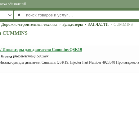
оска объявлений
✕
Дорожно-строительная техника
›
Бульдозеры
›
ЗАПЧАСТИ
›
CUMMINS
ера CUMMINS
 / Инжекторы для двигателя Cummins QSK19
Корунд
(Кыргызстан) Бишкек
 Инжекторы для двигателя Cummins QSK19. Injector Part Number 4928348 Произведено