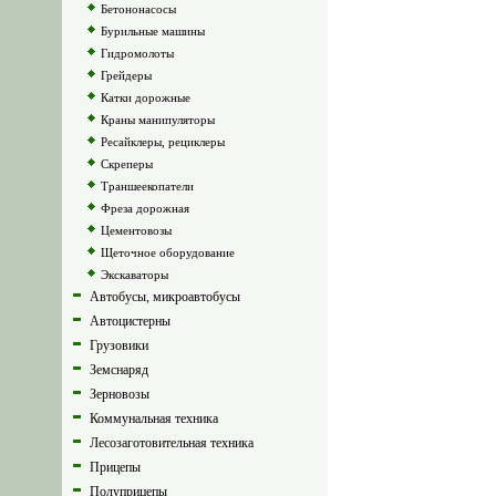
Бетононасосы
Бурильные машины
Гидромолоты
Грейдеры
Катки дорожные
Краны манипуляторы
Ресайклеры, рециклеры
Скреперы
Траншеекопатели
Фреза дорожная
Цементовозы
Щеточное оборудование
Экскаваторы
Автобусы, микроавтобусы
Автоцистерны
Грузовики
Земснаряд
Зерновозы
Коммунальная техника
Лесозаготовительная техника
Прицепы
Полуприцепы