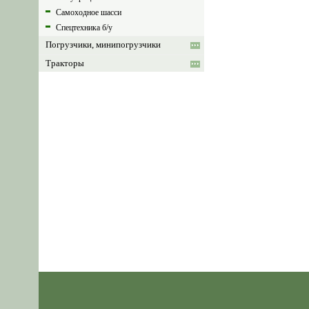
Самоходное шасси
Спецтехника б/у
Погрузчики, минипогрузчики
Тракторы
Запчасти для сельхоз техники
Запчасти для авто строй спец
техники
Каталог запчастей, узлов, агрегатов