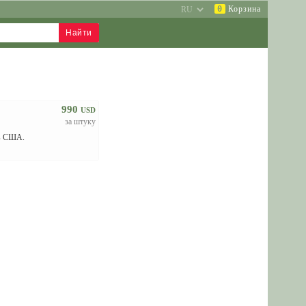
0
Корзина
990
USD
за штуку
 в США.