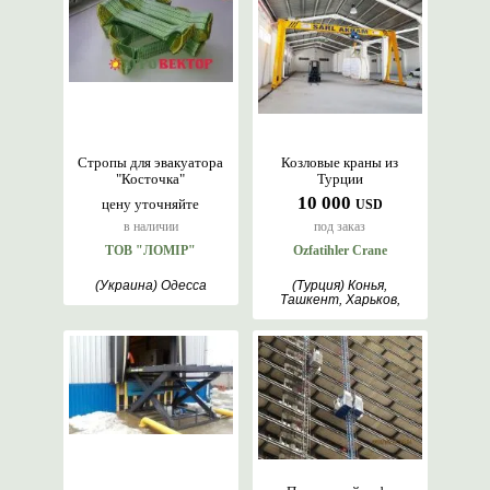
Стропы для эвакуатора
Козловые краны из
"Косточка"
Турции
10 000
цену уточняйте
USD
в наличии
под заказ
ТОВ "ЛОМІР"
Ozfatihler Crane
(Украина) Одесса
(Турция) Конья,
Ташкент, Харьков,
Анкара