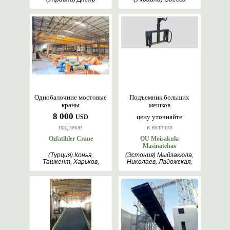
Однобалочние мостовые
Подъемник больших
краны
мешков
8 000
цену уточняйте
USD
под заказ
в наличии
Ozfatihler Crane
OU Moisakula
Masinatehas
(Турция) Конья,
(Эстония) Мыйзакюла,
Ташкент, Харьков,
Николаев, Ладожская,
Анкара
Варна, Онтарио,
Таллин