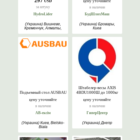
297
цену уточняйте
USD
за штуку
в наличии
HydroLider
БудШляхМаш
(Украина) Вишневе,
(Украина) Бровары,
Кременчук, Алматы,
Киев
Варшава, Кишинев,
Берлін, Киев
Штабелер-весы AXIS
Подъемный стол AUSBAU
4BDU1000Ш до 1000кг
цену уточняйте
цену уточняйте
в наличии
в наличии
АВ-ексім
ГиперЦентр
(Украина) Киев, Bielsko-
(Украина) Днепр
Biała