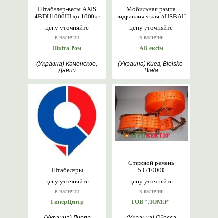
Штабелер-весы AXIS
Мобильная рампа
4BDU1000Ш до 1000кг
гидравлическая AUSBAU
цену уточняйте
цену уточняйте
в наличии
в наличии
Нікіта-Ром
АВ-ексім
(Украина) Каменское,
(Украина) Киев, Bielsko-
Днепр
Biała
Стяжной ремень
Штабелеры
5.0/10000
цену уточняйте
цену уточняйте
в наличии
в наличии
ГиперЦентр
ТОВ "ЛОМІР"
(Украина) Днепр
(Украина) Одесса