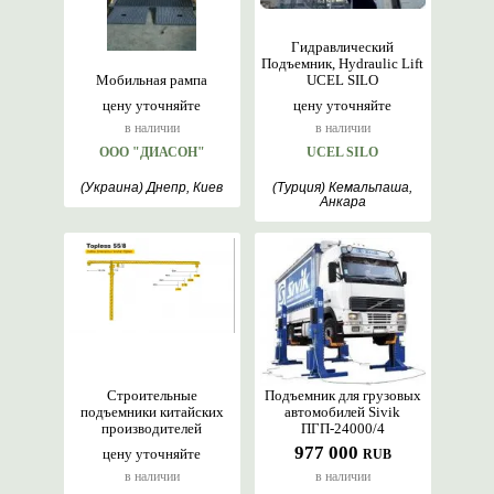
Гидравлический
Подъемник, Hydraulic Lift
Мобильная рампа
UCEL SILO
цену уточняйте
цену уточняйте
в наличии
в наличии
ООО "ДИАСОН"
UCEL SILO
(Украина) Днепр, Киев
(Турция) Кемальпаша,
Анкара
Строительные
Подъемник для грузовых
подъемники китайских
автомобилей Sivik
производителей
ПГП-24000/4
977 000
цену уточняйте
RUB
в наличии
в наличии