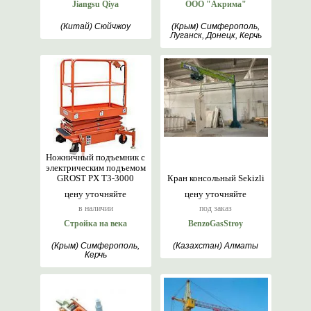
Jiangsu Qiya
ООО "Акрима"
(Китай) Сюйчжоу
(Крым) Симферополь,
Луганск, Донецк, Керчь
Ножничный подъемник с
электрическим подъемом
GROST PX T3-3000
Кран консольный Sekizli
цену уточняйте
цену уточняйте
в наличии
под заказ
Стройка на века
BenzoGasStroy
(Крым) Симферополь,
(Казахстан) Алматы
Керчь