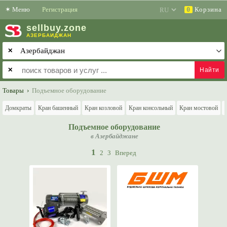
✶
Меню
Регистрация
Корзина
0
sell
buy
.zone
АЗЕРБАЙДЖАН
✕
✕
Товары
›
Подъемное оборудование
Домкраты
Кран башенный
Кран козловой
Кран консольный
Кран мостовой
Подъемное оборудование
в Азербайджане
1
2
3
Вперед