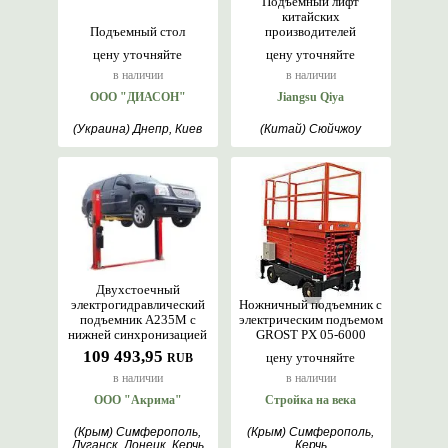
Подъемный лифт
китайских
Подъемный стол
производителей
цену уточняйте
цену уточняйте
в наличии
в наличии
ООО "ДИАСОН"
Jiangsu Qiya
(Украина) Днепр, Киев
(Китай) Сюйчжоу
Двухстоечный
электрогидравлический
Ножничный подъемник с
подъемник A235М с
электрическим подъемом
нижней синхронизацией
GROST PX 05-6000
109 493,95
цену уточняйте
RUB
в наличии
в наличии
ООО "Акрима"
Стройка на века
(Крым) Симферополь,
(Крым) Симферополь,
Луганск, Донецк, Керчь
Керчь