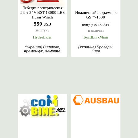
Лебедка электрическая
5,9 т 24V BST 13000 LBS
Ножничный подъемник
Husar Winch
GS™-1530
550
цену уточняйте
USD
за штуку
в наличии
HydroLider
БудШляхМаш
(Украина) Вишневе,
(Украина) Бровары,
Кременчук, Алматы,
Киев
Варшава, Кишинев,
Берлін, Киев