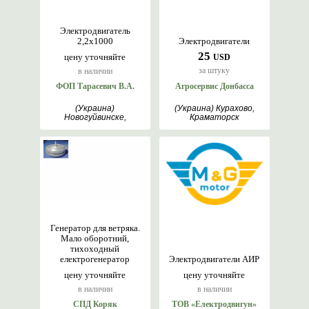
Электродвигатель
2,2х1000
Электродвигатели
25
цену уточняйте
USD
за штуку
в наличии
ФОП Тарасевич В.А.
Агросервис Донбасса
(Украина)
(Украина) Курахово,
Новогуйвинске,
Краматорск
Житомир
Генератор для ветряка.
Мало оборотний,
тихоходный
електрогенератор
Электродвигатели АИР
цену уточняйте
цену уточняйте
в наличии
в наличии
СПД Коряк
ТОВ «Електродвигун»