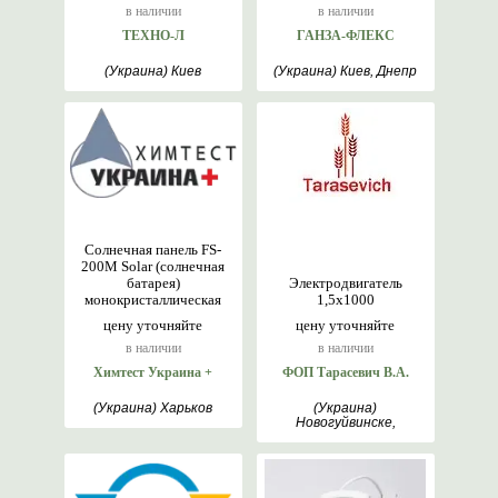
в наличии
в наличии
ТЕХНО-Л
ГАНЗА-ФЛЕКС
(Украина) Киев
(Украина) Киев, Днепр
Солнечная панель FS-
200M Solar (солнечная
батарея)
Электродвигатель
монокристаллическая
1,5х1000
цену уточняйте
цену уточняйте
в наличии
в наличии
Химтест Украина +
ФОП Тарасевич В.А.
(Украина) Харьков
(Украина)
Новогуйвинске,
Житомир