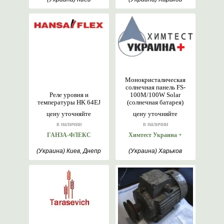
Монокристалическая
солнечная панель FS-
Реле уровня и
100M/100W Solar
температуры HK 64EJ
(солнечная батарея)
цену уточняйте
цену уточняйте
в наличии
в наличии
ГАНЗА-ФЛЕКС
Химтест Украина +
(Украина) Киев, Днепр
(Украина) Харьков