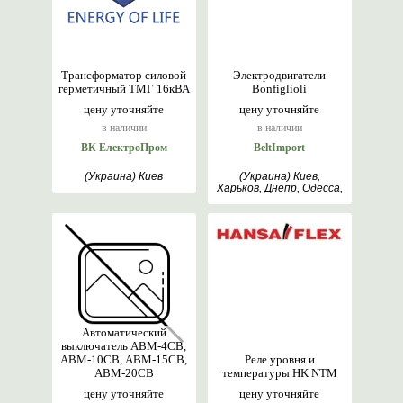
Трансформатор силовой
Электродвигатели
герметичный ТМГ 16кВА
Bonfiglioli
цену уточняйте
цену уточняйте
в наличии
в наличии
ВК ЕлектроПром
BeltImport
(Украина) Киев
(Украина) Киев,
Харьков, Днепр, Одесса,
Львов
Автоматический
выключатель АВМ-4СВ,
АВМ-10СВ, АВМ-15СВ,
Реле уровня и
АВМ-20СВ
температуры HK NTM
цену уточняйте
цену уточняйте