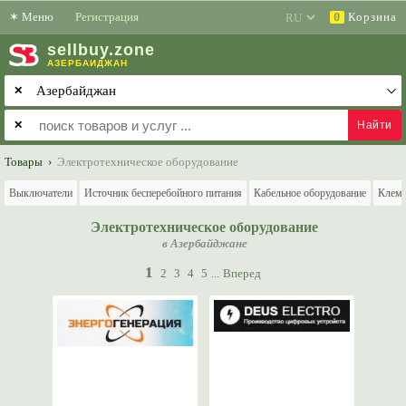
✶
Меню
Регистрация
Корзина
0
sell
buy
.zone
АЗЕРБАЙДЖАН
✕
✕
Товары
›
Электротехническое оборудование
Выключатели
Источник бесперебойного питания
Кабельное оборудование
Клем
Электротехническое оборудование
в Азербайджане
1
2
3
4
5
...
Вперед