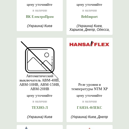
цену уточняйте
цену уточняйте
в наличии
в наличии
ВК ЕлектроПром
BeltImport
(Украина) Киев
(Украина) Киев,
Харьков, Днепр, Одесса,
Львов
Автоматический
выключатель АВМ-4НВ,
АВМ-10НВ, АВМ-15НВ,
Реле уровня и
АВМ-20НВ
температуры NTM XP
цену уточняйте
цену уточняйте
в наличии
в наличии
ТЕХНО-Л
ГАНЗА-ФЛЕКС
(Украина) Киев
(Украина) Киев, Днепр