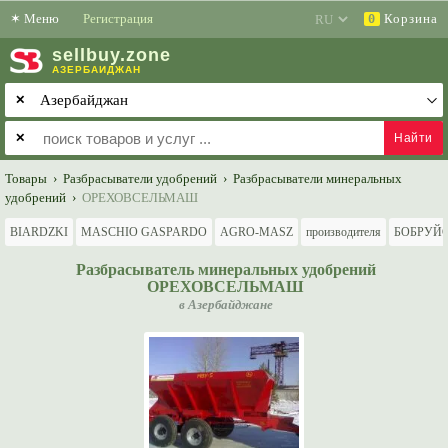
✶
Меню
Регистрация
Корзина
0
sell
buy
.zone
АЗЕРБАЙДЖАН
✕
✕
Товары
›
Разбрасыватели удобрений
›
Разбрасыватели минеральных
удобрений
›
ОРЕХОВСЕЛЬМАШ
BIARDZKI
MASCHIO GASPARDO
AGRO-MASZ
производителя
БОБРУЙ
Разбрасыватель минеральных удобрений
ОРЕХОВСЕЛЬМАШ
в Азербайджане