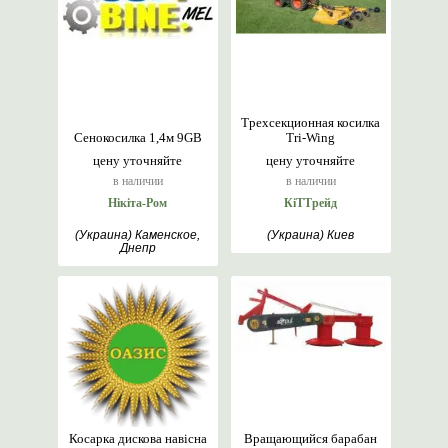
Трехсекционная косилка
Сенокосилка 1,4м 9GB
Tri-Wing
цену уточняйте
цену уточняйте
в наличии
в наличии
Нікіта-Ром
КіТТрейд
(Украина) Каменское,
(Украина) Киев
Днепр
Косарка дискова навісна
Вращающийся барабан