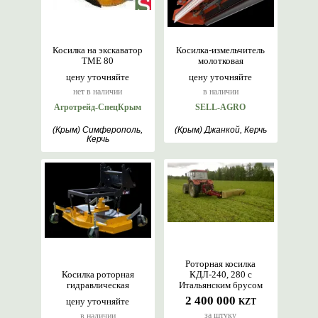
Косилка на экскаватор
Косилка-измельчитель
TME 80
молотковая
цену уточняйте
цену уточняйте
нет в наличии
в наличии
Агротрейд-СпецКрым
SELL-AGRO
(Крым) Симферополь,
(Крым) Джанкой, Керчь
Керчь
Роторная косилка
Косилка роторная
КДЛ-240, 280 с
гидравлическая
Итальянским брусом
2 400 000
цену уточняйте
KZT
за штуку
в наличии