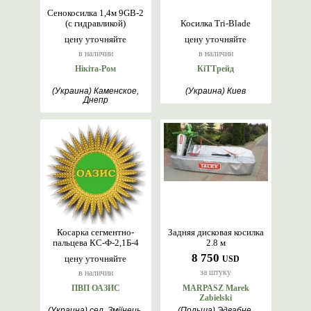
Сенокосилка 1,4м 9GB-2
(с гидравликой)
Косилка Tri-Blade
цену уточняйте
цену уточняйте
в наличии
в наличии
Нікіта-Ром
КіТТрейд
(Украина) Каменское,
(Украина) Киев
Днепр
Косарка сегментно-
Задняя дисковая косилка
пальцева КС-Ф-2,1Б-4
2.8 м
8 750
цену уточняйте
USD
за штуку
в наличии
ПВП ОАЗИС
MARPASZ Marek
Zabielski
(Украина) сел. Зміїнець,
(Польша) Эдвабне,