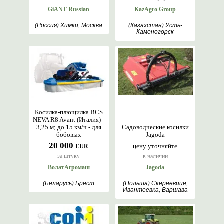
GiANT Russian
KazAgro Group
(Россия) Химки, Москва
(Казахстан) Усть-
Каменогорск
Косилка-плющилка BCS
NEVA R8 Avant (Италия) -
3,25 м; до 15 км/ч - для
Садоводческие косилки
бобовых
Jagoda
20 000
цену уточняйте
EUR
за штуку
в наличии
ВолатАгромаш
Jagoda
(Беларусь) Брест
(Польша) Скерневице,
Ивантеевка, Варшава