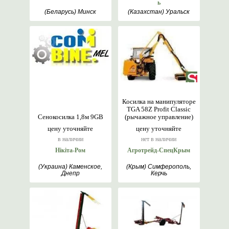
ь
(Беларусь) Минск
(Казахстан) Уральск
Косилка на манипуляторе
TGA 58Z Profit Classic
Сенокосилка 1,8м 9GB
(рычажное управление)
цену уточняйте
цену уточняйте
в наличии
нет в наличии
Нікіта-Ром
Агротрейд-СпецКрым
(Украина) Каменское,
(Крым) Симферополь,
Днепр
Керчь