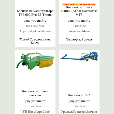
Косилка роторная
Косилка на манипуляторе
MR800(A) для мотоблока
TPE 600 Evo EP-Tronic
МТЗ
цену уточняйте
цену уточняйте
нет в наличии
в наличии
Агротрейд-СпецКрым
АвтоВелоМото
(Крым) Симферополь,
(Беларусь) Гомель
Керчь
Косилка роторная
навесная
Косилка КТУ-2
цену уточняйте
цену уточняйте
в наличии
в наличии
ЧУП ПромАгроСнаб
УральскТрактороЗапчаст