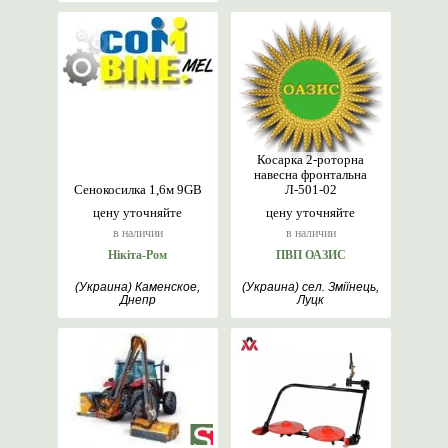
Косарка 2-роторна
навесна фронтальна
Сенокосилка 1,6м 9GB
Л-501-02
цену уточняйте
цену уточняйте
в наличии
в наличии
Нікіта-Ром
ПВП ОАЗИС
(Украина) Каменское,
(Украина) сел. Зміїнець,
Днепр
Луцк