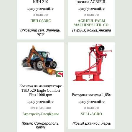
КДН-210
косилка AGRIPUL
цену уточняйте
цену уточняйте
в наличии
в наличии
ПВП ОАЗИС
AGRIPUL FARM
MACHINES LTD. CO.
(Украина) сел. Зміїнець,
(Турция) Конья, Анкара
Луцк
Косилка на манипуляторе
THD 520 Eagle Comfort
Plus 1000 rpm
Роторная косилка 1,65м
цену уточняйте
цену уточняйте
нет в наличии
в наличии
Агротрейд-СпецКрым
SELL-AGRO
(Крым) Симферополь,
(Крым) Джанкой, Керчь
Керчь