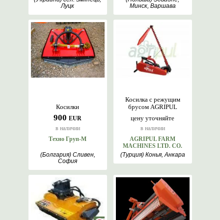
Луцк
Минск, Варшава
Косилка с режущим
Косилки
брусом AGRIPUL
900
цену уточняйте
EUR
в наличии
в наличии
Техно Груп-М
AGRIPUL FARM
MACHINES LTD. CO.
(Болгария) Сливен,
(Турция) Конья, Анкара
София