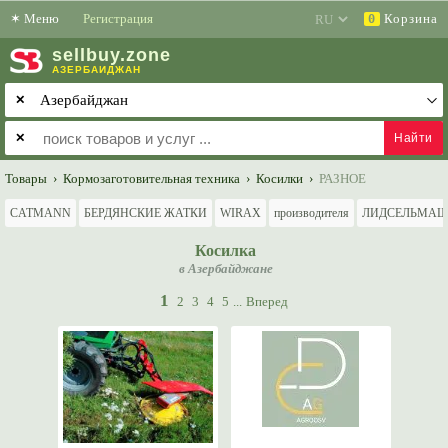
✶
Меню
Регистрация
Корзина
0
sell
buy
.zone
АЗЕРБАЙДЖАН
✕
✕
Товары
›
Кормозаготовительная техника
›
Косилки
›
РАЗНОЕ
CATMANN
БЕРДЯНСКИЕ ЖАТКИ
WIRAX
производителя
ЛИДСЕЛЬМА
Косилка
в Азербайджане
1
2
3
4
5
...
Вперед