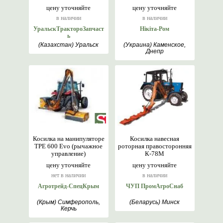
цену уточняйте
цену уточняйте
в наличии
в наличии
УральскТрактороЗапчаст
Нікіта-Ром
ь
(Казахстан) Уральск
(Украина) Каменское,
Днепр
Косилка на манипуляторе
Косилка навесная
TPE 600 Evo (рычажное
роторная правосторонняя
управление)
К-78М
цену уточняйте
цену уточняйте
нет в наличии
в наличии
Агротрейд-СпецКрым
ЧУП ПромАгроСнаб
(Крым) Симферополь,
(Беларусь) Минск
Керчь