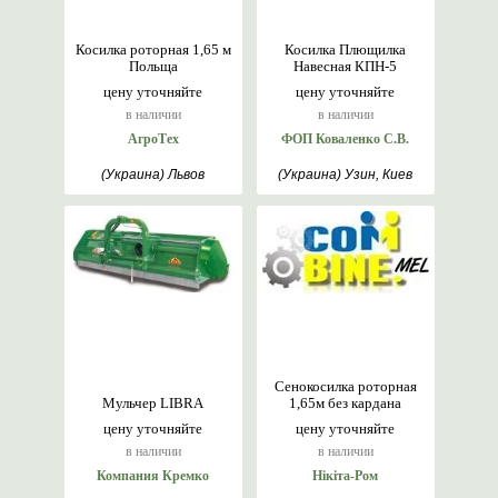
Косилка роторная 1,65 м
Косилка Плющилка
Польща
Навесная КПН-5
цену уточняйте
цену уточняйте
в наличии
в наличии
АгроТех
ФОП Коваленко С.В.
(Украина) Львов
(Украина) Узин, Киев
Сенокосилка роторная
Мульчер LIBRA
1,65м без кардана
цену уточняйте
цену уточняйте
в наличии
в наличии
Компания Кремко
Нікіта-Ром