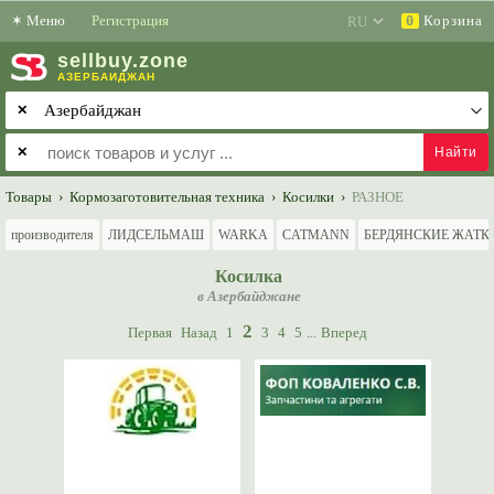
✶
Меню
Регистрация
Корзина
0
sell
buy
.zone
АЗЕРБАЙДЖАН
✕
✕
Товары
›
Кормозаготовительная техника
›
Косилки
›
РАЗНОЕ
производителя
ЛИДСЕЛЬМАШ
WARKA
CATMANN
БЕРДЯНСКИЕ ЖАТК
Косилка
в Азербайджане
2
Первая
Назад
1
3
4
5
...
Вперед