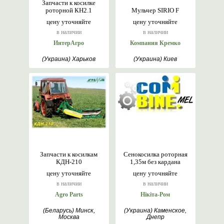
Запчасти к косилке
роторной КН2.1
Мульчер SIRIO F
цену уточняйте
цену уточняйте
в наличии
в наличии
ИнтерАгро
Компания Кремко
(Украина) Харьков
(Украина) Киев
Запчасти к косилкам
Сенокосилка роторная
КДН-210
1,35м без кардана
цену уточняйте
цену уточняйте
в наличии
в наличии
Agro Parts
Нікіта-Ром
(Беларусь) Минск,
(Украина) Каменское,
Москва
Днепр