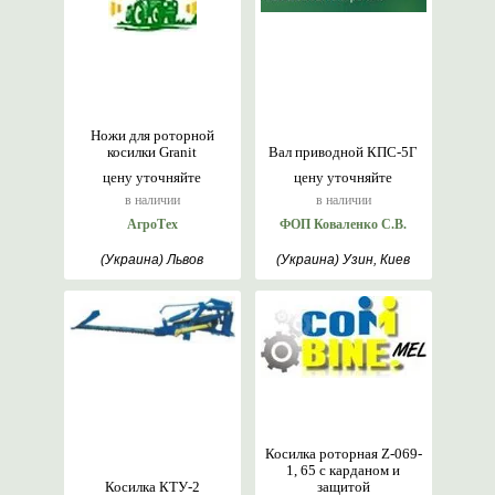
Ножи для роторной
косилки Granit
Вал приводной КПС-5Г
цену уточняйте
цену уточняйте
в наличии
в наличии
АгроТех
ФОП Коваленко С.В.
(Украина) Львов
(Украина) Узин, Киев
Косилка роторная Z-069-
1, 65 с карданом и
Косилка КТУ-2
защитой