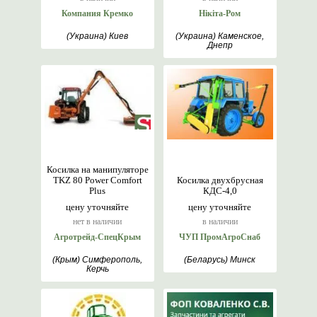
Компания Кремко
Нікіта-Ром
(Украина) Киев
(Украина) Каменское,
Днепр
Косилка на манипуляторе
TKZ 80 Power Comfort
Косилка двухбрусная
Plus
КДС-4,0
цену уточняйте
цену уточняйте
нет в наличии
в наличии
Агротрейд-СпецКрым
ЧУП ПромАгроСнаб
(Крым) Симферополь,
(Беларусь) Минск
Керчь