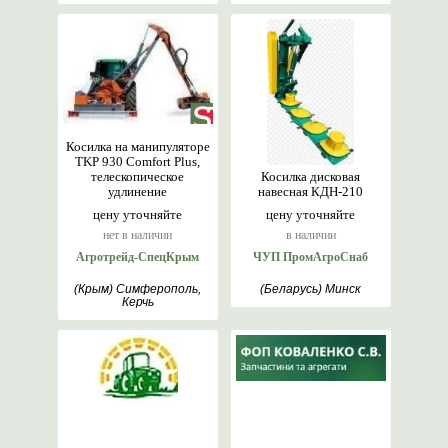
Косилка на манипуляторе
TKP 930 Comfort Plus,
телескопическое
Косилка дисковая
удлинение
навесная КДН-210
цену уточняйте
цену уточняйте
нет в наличии
в наличии
Агротрейд-СпецКрым
ЧУП ПромАгроСнаб
(Крым) Симферополь,
(Беларусь) Минск
Керчь