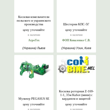
Косилки-измельчители
польского и украинского
производства
Шестерни КПС-5Г
цену уточняйте
цену уточняйте
в наличии
в наличии
АгроТех
ФОП Коваленко С.В.
(Украина) Львов
(Украина) Узин, Киев
Косилка роторная Z-169-
1-1, 35м Kubot (мини) с
Мульчер PEGASUS SE
карданом и защитой
цену уточняйте
цену уточняйте
в наличии
в наличии