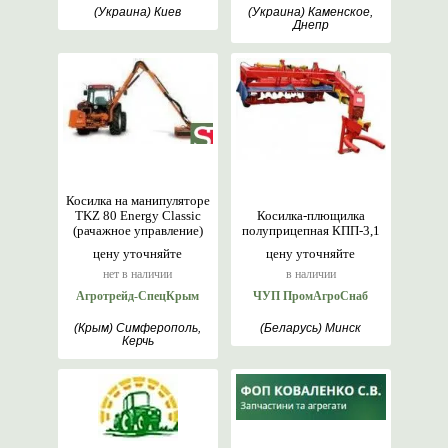
(Украина) Киев
(Украина) Каменское,
Днепр
Косилка на манипуляторе
TKZ 80 Energy Classic
Косилка-плющилка
(рачажное управление)
полуприцепная КПП-3,1
цену уточняйте
цену уточняйте
нет в наличии
в наличии
Агротрейд-СпецКрым
ЧУП ПромАгроСнаб
(Крым) Симферополь,
(Беларусь) Минск
Керчь