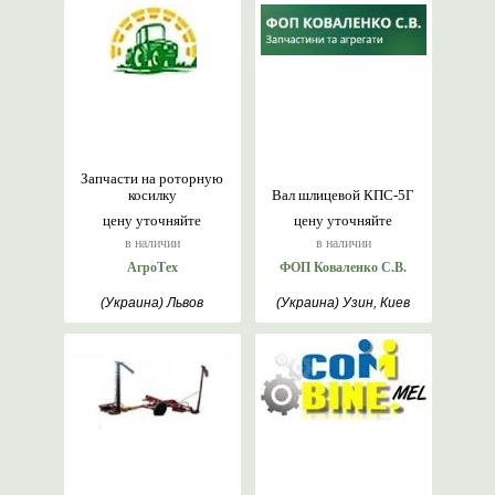
Запчасти на роторную
косилку
Вал шлицевой КПС-5Г
цену уточняйте
цену уточняйте
в наличии
в наличии
АгроТех
ФОП Коваленко С.В.
(Украина) Львов
(Украина) Узин, Киев